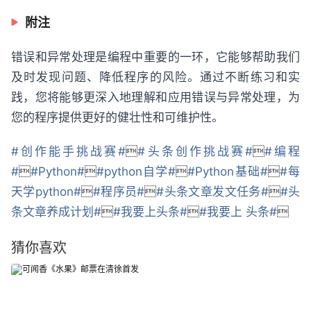
附注
错误和异常处理是编程中重要的一环，它能够帮助我们
及时发现问题、降低程序的风险。通过不断练习和实
践，您将能够更深入地理解和应用错误与异常处理，为
您的程序提供更好的健壮性和可维护性。
#创作能手挑战赛#

#头条创作挑战赛#

#编程
#

#Python#

#python自学#

#Python基础#

#每
天学python#

#程序员#

#头条文章发文任务#

#头
条文章养成计划#

#我要上头条#

#我要上 头条#

猜你喜欢