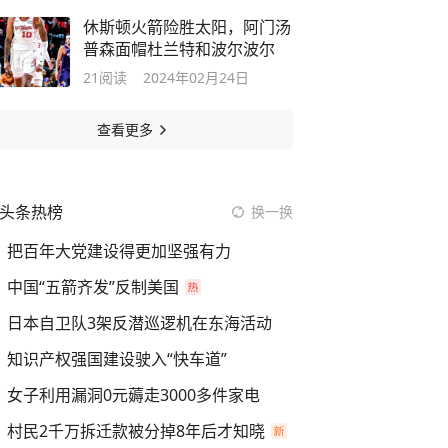
休斯顿火箭险胜太阳，阿门汤
普森面帽杜兰特和波尔波尔
21
阅读
2024年02月24日
查看更多
头条热榜
换一换
把百年大党建设得更加坚强有力
中国“五箭齐发”反制美国
日本自卫队3架反潜巡逻机在东海活动
知识产权强国建设驶入“快车道”
女子利用漏洞0元薅走3000多件家电
村民2千万拆迁款被分掉8年后才知晓