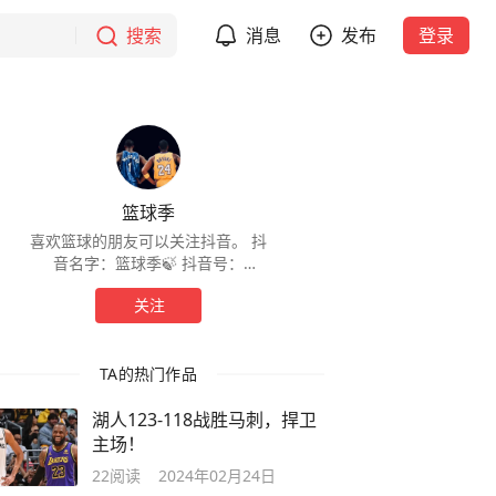
搜索
消息
发布
登录
篮球季
喜欢篮球的朋友可以关注抖音。 抖
音名字：篮球季🍃 抖音号：
dyjjq45xpx77
关注
TA的热门作品
湖人123-118战胜马刺，捍卫
主场！
22
阅读
2024年02月24日