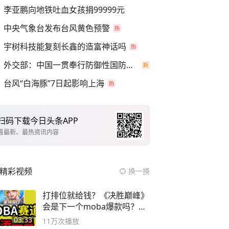
李亚鹏向地铁吐血女孩捐99999元
中央气象台发布台风黄色预警
宇树科技能复刻长鑫的造富神话吗
外交部：中国一贯奉行防御性国防政策
台风“白海豚”7日起影响上海
扫码下载今日头条APP
看最新、最热资讯内容
精彩视频
换一换
打排位就给钱？《决胜巅峰》
会是下一个moba爆款吗？#
决胜巅峰
03:33
11万
次播放