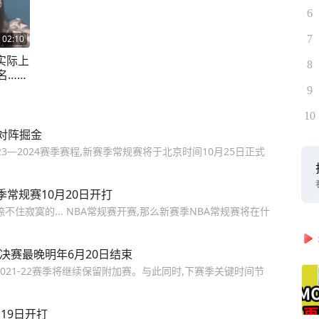
6
02:10
7
实际上
8
名…#
9
10
对阵掘金
23—2024赛季赛程,新赛季常规赛将于北京时间10月25日正式
赛季常规赛10月20日开打
不住寂寞的... NBA常规赛开赛,那么新赛季NBA常规赛将在什
总决赛最晚明年6月20日结束
2021-22赛季将继续保留附加赛。与此同时,下赛季关键时间节
19日开打