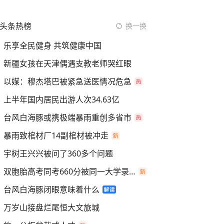
头条热榜
换一换
乐享全民健身 共筑健康中国
新疆女孩在天津偶遇支教老师哭红眼
以媒：穆杰塔巴被紧急送医情况危急
上半年国内居民出游人次34.63亿
台风白海豚或携极端暴雨重创多省市
暴雨致棺材厂14副棺材被冲走
宇树王兴兴被问了360多个问题
双胞胎高考同考660分被同一大学录取
台风白海豚闭眼意味着什么
万岁山接盘烂尾恒大文旅城