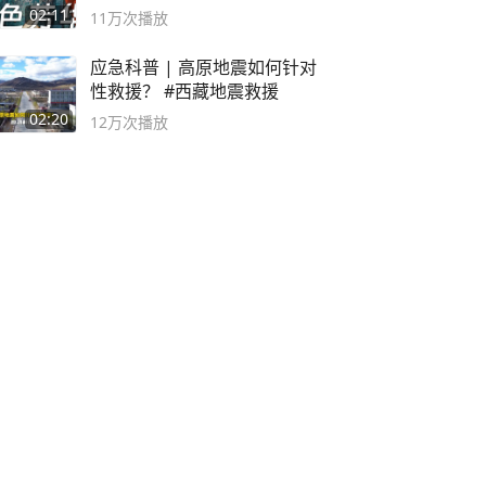
奸？
02:11
11万
次播放
应急科普 | 高原地震如何针对
性救援？ #西藏地震救援
02:20
12万
次播放