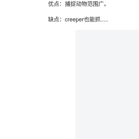
优点：捕捉动物范围广。
缺点：creeper也能抓.....