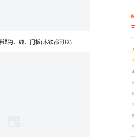
1
拌线钩、线、门板(木铁都可以)
2
3
4
5
6
7
8
9