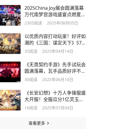
2025China Joy展会圆满落幕
万代南梦宫游戏盛宴点燃夏日
激情
2305
阅读
2025年08月05日
以优质内容打动玩家！好评如
潮的《三国：谋定天下》S7赛
季已上线
35
阅读
2025年04月14日
《无畏契约手游》先手试玩会
圆满落幕，瓦手品质好评不
断！
30
阅读
2025年06月10日
《长安幻想》十万人争锋服盛
大开服！全服瓜分1亿灵玉，
热血开战
16
阅读
2025年07月04日
查看更多