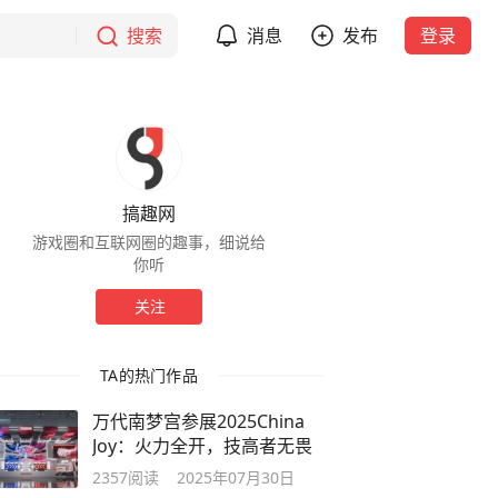
搜索
消息
发布
登录
搞趣网
游戏圈和互联网圈的趣事，细说给
你听
关注
TA的热门作品
万代南梦宫参展2025China
Joy：火力全开，技高者无畏
2357
阅读
2025年07月30日