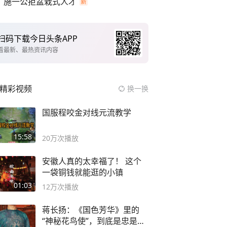
施一公拒盆栽式人才
扫码下载今日头条APP
看最新、最热资讯内容
精彩视频
换一换
国服程咬金对线元流教学
15:58
20万
次播放
安徽人真的太幸福了！ 这个
一袋铜钱就能逛的小镇
01:03
12万
次播放
蒋长扬：《国色芳华》里的
“神秘花鸟使”，到底是忠是