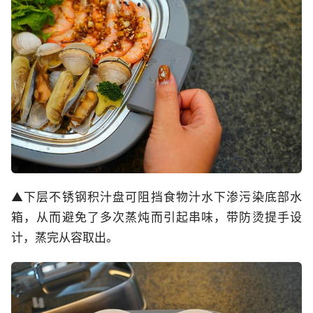
▲下层不锈钢积汁盘可阻挡食物汁水下渗污染底部水
箱，从而避免了多次蒸炖而引起串味，带防烫提手设
计，蒸完从容取出。