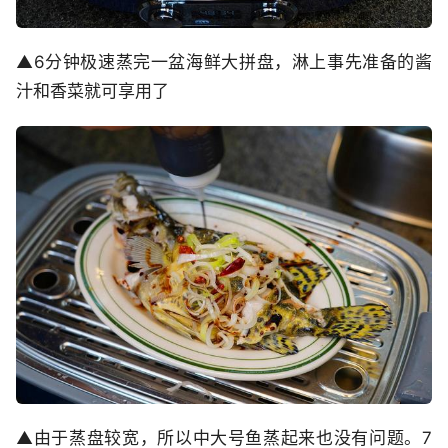
▲6分钟极速蒸完一盆海鲜大拼盘，淋上事先准备的酱
汁和香菜就可享用了
▲由于蒸盘较宽，所以中大号鱼蒸起来也没有问题。7