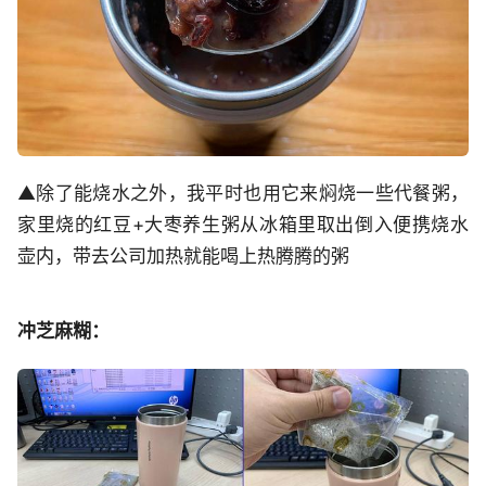
▲除了能烧水之外，我平时也用它来焖烧一些代餐粥，
家里烧的红豆+大枣养生粥从冰箱里取出倒入便携烧水
壶内，带去公司加热就能喝上热腾腾的粥
冲芝麻糊：