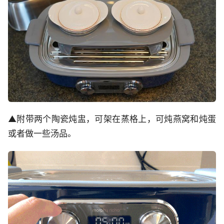
▲附带两个陶瓷炖盅，可架在蒸格上，可炖燕窝和炖蛋
或者做一些汤品。