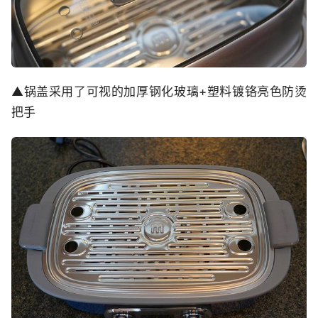
▲锅盖采用了可视的加厚钢化玻璃+塑料镀铬亮色防烫
把手