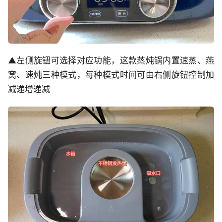
▲左侧旋钮可选择对应功能，这款蒸炖锅内置速蒸、燕
窝、速炖三种模式，每种模式时间可由右侧旋钮控制加
减递增递减