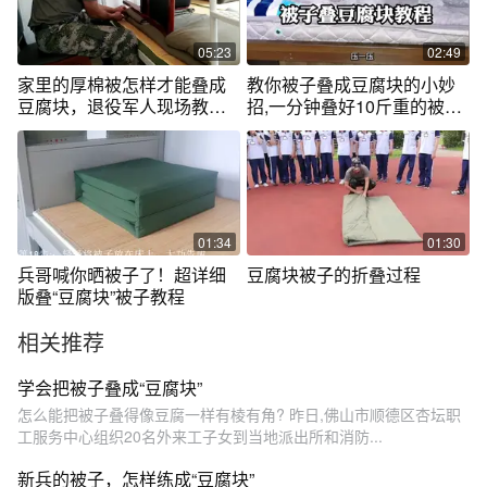
05:23
02:49
家里的厚棉被怎样才能叠成
教你被子叠成豆腐块的小妙
豆腐块，退役军人现场教你
招,一分钟叠好10斤重的被子,
方法，真实用
简单又整齐
01:34
01:30
兵哥喊你晒被子了！超详细
豆腐块被子的折叠过程
版叠“豆腐块”被子教程
相关推荐
学会把被子叠成“豆腐块”
怎么能把被子叠得像豆腐一样有棱有角? 昨日,佛山市顺德区杏坛职
工服务中心组织20名外来工子女到当地派出所和消防...
新兵的被子，怎样练成“豆腐块”