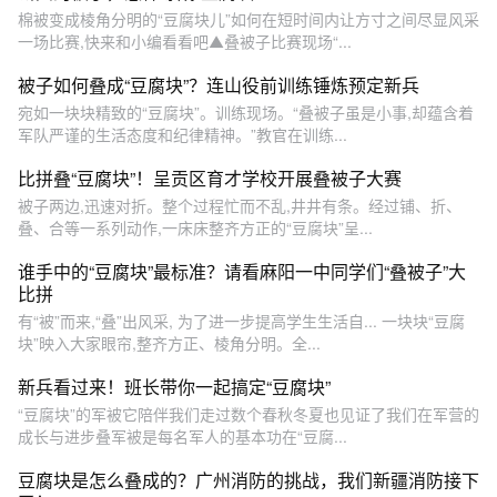
棉被变成棱角分明的“豆腐块儿”如何在短时间内让方寸之间尽显风采
一场比赛,快来和小编看看吧▲叠被子比赛现场“...
被子如何叠成“豆腐块”？连山役前训练锤炼预定新兵
宛如一块块精致的“豆腐块”。训练现场。“叠被子虽是小事,却蕴含着
军队严谨的生活态度和纪律精神。”教官在训练...
比拼叠“豆腐块”！呈贡区育才学校开展叠被子大赛
被子两边,迅速对折。整个过程忙而不乱,井井有条。经过铺、折、
叠、合等一系列动作,一床床整齐方正的“豆腐块”呈...
谁手中的“豆腐块”最标准？请看麻阳一中同学们“叠被子”大
比拼
有“被”而来,“叠”出风采, 为了进一步提高学生生活自... 一块块“豆腐
块”映入大家眼帘,整齐方正、棱角分明。全...
新兵看过来！班长带你一起搞定“豆腐块”
“豆腐块”的军被它陪伴我们走过数个春秋冬夏也见证了我们在军营的
成长与进步叠军被是每名军人的基本功在“豆腐...
豆腐块是怎么叠成的？广州消防的挑战，我们新疆消防接下