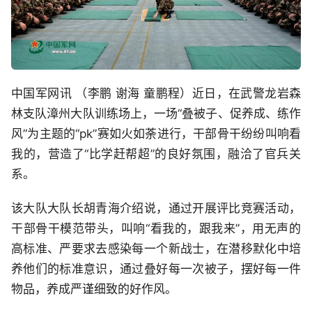
中国军网讯 （李鹏 谢海 童鹏程）近日，在武警龙岩森
林支队漳州大队训练场上，一场“叠被子、促养成、练作
风”为主题的“pk”赛如火如荼进行，干部骨干纷纷叫响看
我的，营造了“比学赶帮超”的良好氛围，融洽了官兵关
系。
该大队大队长胡青海介绍说，通过开展评比竞赛活动，
干部骨干模范带头，叫响“看我的，跟我来”，用无声的
高标准、严要求去感染每一个新战士，在潜移默化中培
养他们的标准意识，通过叠好每一次被子，摆好每一件
物品，养成严谨细致的好作风。