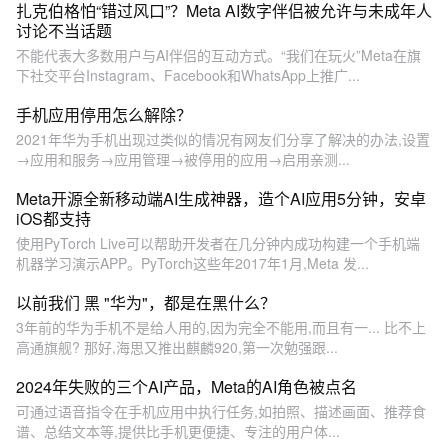
扎克伯格怕“错过风口”？Meta AI数字伴侣被允许与未成年人
讨论不当话题
不能代表大多数用户与AI伴侣的互动方式。“我们在玩火”Meta在旗
下社交平台Instagram、Facebook和WhatsApp上推广...
手机应用停用怎么解除？
2021年华为手机出现过类似的情况有网友们分享了解决的办法,设置
→应用和服务→应用管理→被停用的应用→启用亲测...
Meta开源全新移动端AI生成神器，造个AI应用5分钟，安卓
iOS都支持
使用PyTorch Live可以帮助开发者在几分钟内成功构建一个手机端
机器学习演示APP。PyTorch这些年2017年1月,Meta 发...
以前我们 黑 "华为"，都是在黑什么？
3年前的华为手机不是给人用的,因为完全不能用,而且有一... 比不上
高通旗舰? 那好,海思又推出麒麟920,第一次勉强跟...
2024年失败的三个AI产品，Meta的AI角色被点名
可通过语音指令在手机应用中执行任务,如拍照、描述画面、推荐食
谱、总结文本等,提供比手机更便捷、专注的用户体...