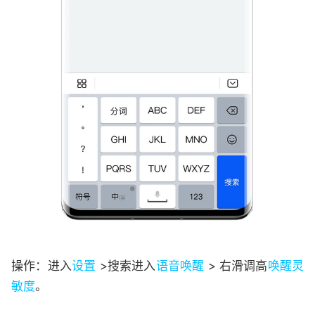
操作：进入
设置
>搜索进入
语音唤醒
> 右滑调高
唤醒灵
敏度
。