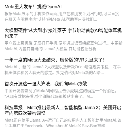
Meta重大发布！挑战OpenAI
根据Meta展示的手机操作画面,用户在和朋友计划出行时,可以直接
在聊天应用程序内“艾特”@Meta AI,帮助客户寻找旧...
大模型硬件“从大到小”接连落子 字节跳动首款AI智能体耳机
也来了
用户戴上耳机后,无须打开手机,便能通过语音唤起豆包进行... 中更新
MetaAI,内置其自研的Llama2大模型,其功能包括分析...
一年一度的Meta大会结束，廉价版的VR头显来了！
MetaAI 、新的Llama3.2大模型以及新款Orion增强现实眼镜... 在手
机里体验和名人聊天的感觉。扎克伯格对Meta新的AI语...
首次开源这一强大算法，我们向Meta致敬
中国开发者查阅了MetaAI网站后,告诉虎嗅,这的确是一个好消息。
“从现有数据来看,整个训练代码都被贴出来了。M...
科技早报丨Meta推出最新人工智能模型Llama 3；美团开启
年内第四次架构调整
Meta正在使用Llama 3来运行自己的应用内人工智能助手MetaAI,该
助手存在于Facebook、WhatsApp和Meta的Ray-Ban智能...