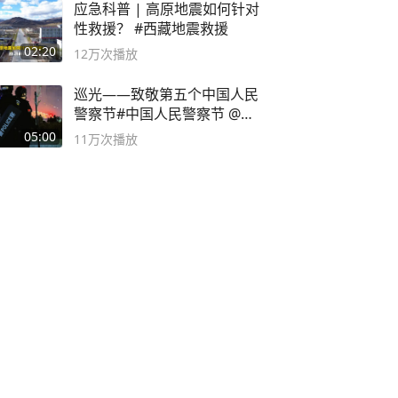
应急科普 | 高原地震如何针对
性救援？ #西藏地震救援
02:20
12万
次播放
巡光——致敬第五个中国人民
警察节#中国人民警察节 @抖
音小助手
05:00
11万
次播放