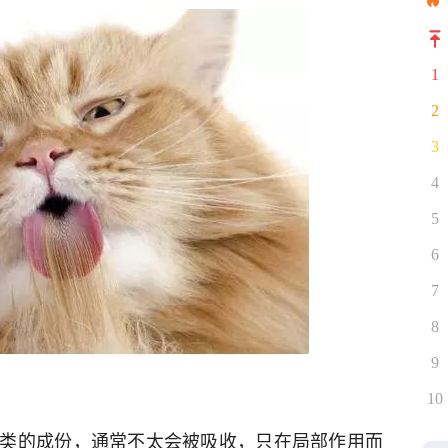
1
2
3
4
5
6
7
8
9
10
类的成份，通常不太会被吸收，只在局部作用而