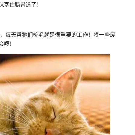
球塞住肠胃道了！
，每天帮牠们梳毛就是很重要的工作！将一些废
会啰！