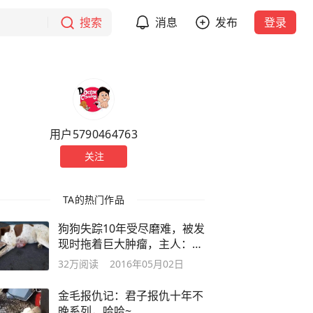
搜索
消息
发布
登录
用户5790464763
关注
TA的热门作品
狗狗失踪10年受尽磨难，被发
现时拖着巨大肿瘤，主人：回
家就好
32万
阅读
2016年05月02日
金毛报仇记：君子报仇十年不
晚系列，哈哈~