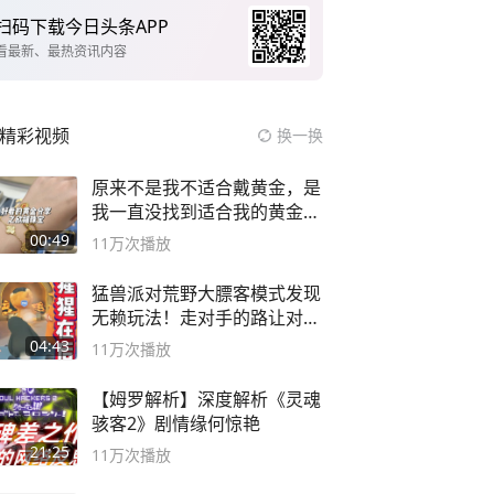
扫码下载今日头条APP
看最新、最热资讯内容
精彩视频
换一换
原来不是我不适合戴黄金，是
我一直没找到适合我的黄金
😭
00:49
11万
次播放
猛兽派对荒野大膘客模式发现
无赖玩法！走对手的路让对手
无路可走
04:43
11万
次播放
【姆罗解析】深度解析《灵魂
骇客2》剧情缘何惊艳
21:25
11万
次播放