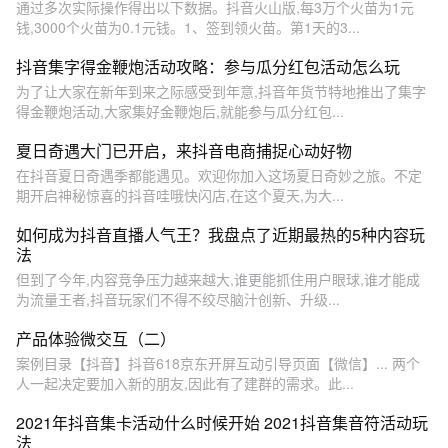
通过多次实际操作得出以下数据。抖音火山版,每3万个火苗为1元
钱,3000个火苗为0.1元钱。1、签到领火苗。第1天的3...
抖音集字得金鞭炮活动攻略：参与瓜分红包活动怎么玩
为了让大家在新年到来之际感受到年意,抖音年货节特地推出了集字
得金鞭炮活动,大家集好金鞭炮后,就能参与瓜分红包...
夏日奇遇大门已开启，来抖音电商捕捉心动好物
在抖音夏日奇遇季都能遇见。欢迎你加入这场夏日奇妙之旅。不定
期开启神秘惊喜的抖音哇哦快闪店,在这个夏天,为大...
如何成为抖音直播人气王？我盘点了近期最热的5种内容玩
法
但到了今年,内容竞争压力越来越大,谁更能抓住用户眼球,谁才能成
为流量王者,抖音玩家们不得不绞尽脑汁创新、升级...
产品体验微交互（二）
案例目录【抖音】抖音618京东开屏互动引导页面【微信】... 两个
人一起决定要加入新的朋友,因此有了建群的需求。此...
2021年抖音集卡活动什么时候开始 2021抖音集音符活动玩
法