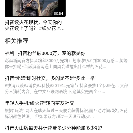
00:54
抖音续火花现状，今天你的
火花续上了吗？ #续火花 #抖
音续火花
相关推荐
福利 | 抖音粉丝破3000万，宠的就是你
澎湃新闻官方抖音粉丝3000万宠粉计划来啦!从0到3000万感... 奖等
你来抽呦~当澎湃新闻遇上国风会碰撞出什么样的火花...
抖音“死磕”即时社交，多闪是不是“多此一举”
#快消八谈##消费##科技#2019年元宵节,抖音豪掷1个亿砸在... 大部
分人消耗内容。在中文互联网语境下,这其实是两个非...
年轻人手机“续火花”转向密友社交
根据“玩法”,两人在聊天超过三天便会获得标识,而互动时间越久,火花
标识颜色越深。 但如果双方超过一天没互动,火...
抖音火山版每天共计花费多少分钟能赚多少钱？