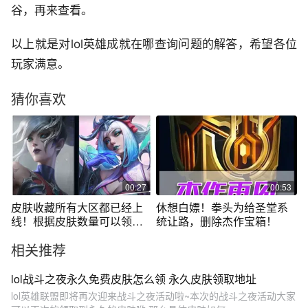
谷，再来查看。
以上就是对lol英雄成就在哪查询问题的解答，希望各位
玩家满意。
猜你喜欢
00:27
00:53
皮肤收藏所有大区都已经上
休想白嫖！拳头为给圣堂系
线！根据皮肤数量可以领臻
统让路，删除杰作宝箱！
彩！
相关推荐
lol战斗之夜永久免费皮肤怎么领 永久皮肤领取地址
lol英雄联盟即将再次迎来战斗之夜活动啦~本次的战斗之夜活动大家