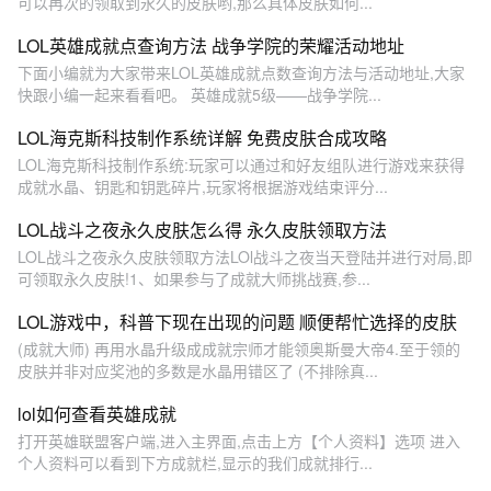
可以再次的领取到永久的皮肤哟,那么具体皮肤如何...
LOL英雄成就点查询方法 战争学院的荣耀活动地址
下面小编就为大家带来LOL英雄成就点数查询方法与活动地址,大家
快跟小编一起来看看吧。 英雄成就5级——战争学院...
LOL海克斯科技制作系统详解 免费皮肤合成攻略
LOL海克斯科技制作系统:玩家可以通过和好友组队进行游戏来获得
成就水晶、钥匙和钥匙碎片,玩家将根据游戏结束评分...
LOL战斗之夜永久皮肤怎么得 永久皮肤领取方法
LOL战斗之夜永久皮肤领取方法LOl战斗之夜当天登陆并进行对局,即
可领取永久皮肤!1、如果参与了成就大师挑战赛,参...
LOL游戏中，科普下现在出现的问题 顺便帮忙选择的皮肤
(成就大师) 再用水晶升级成成就宗师才能领奥斯曼大帝4.至于领的
皮肤并非对应奖池的多数是水晶用错区了 (不排除真...
lol如何查看英雄成就
打开英雄联盟客户端,进入主界面,点击上方【个人资料】选项 进入
个人资料可以看到下方成就栏,显示的我们成就排行...