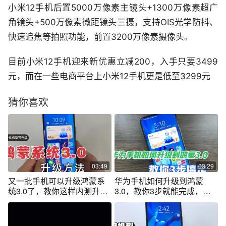
小米12手机后置5000万像素主镜头+1300万像素超广
角镜头+500万像素微距镜头三摄，支持OIS光学防抖、
快速追焦等拍照功能，前置3200万像素摄像头。
目前小米12手机迎来新优惠立减200，入手只要3499
元，而在一些电商平台上小米12手机更是低至3299元
猜你喜欢
03:49
03:29
又一批手机可以升级鸿蒙系
华为手机如何升级到鸿蒙
统3.0了，教你这样内测升
3.0，教你3步就能完成，很
级，太实用了
实用！