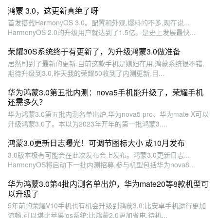
鸿蒙 3.0，这更新真绝了呀
首发搭载HarmonyOS 3.0。配置和外观,爆料的不多,现在说...
HarmonyOS 2.0的升级用户就达到了1.5亿。是史上发展最快...
荣耀30S系统终于有更新了，为升级鸿蒙3.0做准备
居然刷到了最新的更新,目前这款手机是媳妇在用,鸿蒙系统很不错,
期待升级到3.0,昨天我的荣耀50收到了内测更新,目...
华为鸿蒙3.0第五批内测：nova5手机能升级了，荣耀手机
还需多久？
华为鸿蒙3.0第五批内测名单出炉,华为nova5 pro、华为mate X可以
升级鸿蒙3.0了。本以为2023年开年的第一批鸿蒙3....
鸿蒙3.0更新日志曝光！可调节图标大小 或10月发布
3.0版本极有可能会在此次发布会上发布。鸿蒙3.0更新日志...
HarmonyOS将启动下一批内测招募,参与机型包括华为nova8...
华为鸿蒙3.0第4批内测名单出炉，华为mate20等8款机型可
以升级了
5年前的荣耀V10手机也有机会升级到鸿蒙3.0;比安卓手机运行更加
流畅,可以堪比苹果ios系统;比鸿蒙2.0更加省电,待机...