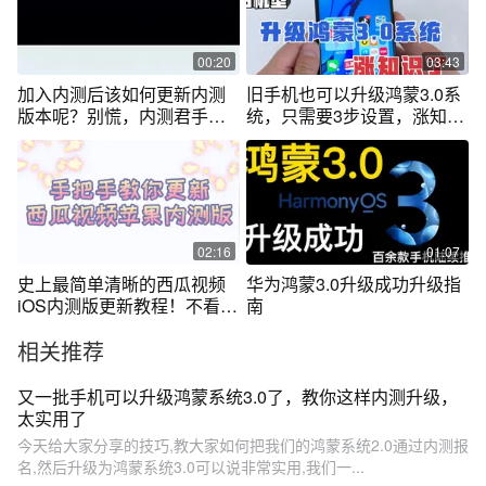
00:20
03:43
加入内测后该如何更新内测
旧手机也可以升级鸿蒙3.0系
版本呢？别慌，内测君手把
统，只需要3步设置，涨知识
手来教你
了！
02:16
01:07
史上最简单清晰的西瓜视频
华为鸿蒙3.0升级成功升级指
iOS内测版更新教程！不看后
南
悔~
相关推荐
又一批手机可以升级鸿蒙系统3.0了，教你这样内测升级，
太实用了
今天给大家分享的技巧,教大家如何把我们的鸿蒙系统2.0通过内测报
名,然后升级为鸿蒙系统3.0可以说非常实用,我们一...