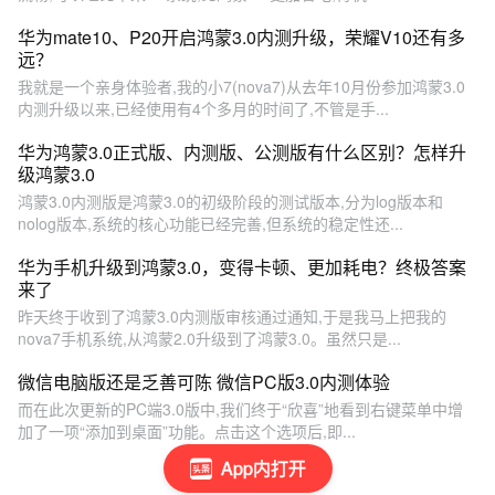
华为mate10、P20开启鸿蒙3.0内测升级，荣耀V10还有多
远？
我就是一个亲身体验者,我的小7(nova7)从去年10月份参加鸿蒙3.0
内测升级以来,已经使用有4个多月的时间了,不管是手...
华为鸿蒙3.0正式版、内测版、公测版有什么区别？怎样升
级鸿蒙3.0
鸿蒙3.0内测版是鸿蒙3.0的初级阶段的测试版本,分为log版本和
nolog版本,系统的核心功能已经完善,但系统的稳定性还...
华为手机升级到鸿蒙3.0，变得卡顿、更加耗电？终极答案
来了
昨天终于收到了鸿蒙3.0内测版审核通过通知,于是我马上把我的
nova7手机系统,从鸿蒙2.0升级到了鸿蒙3.0。虽然只是...
微信电脑版还是乏善可陈 微信PC版3.0内测体验
而在此次更新的PC端3.0版中,我们终于“欣喜”地看到右键菜单中增
加了一项“添加到桌面”功能。点击这个选项后,即...
App内打开