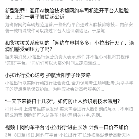
新型犯罪！滥用AI换脸技术帮网约车司机避开平台人脸验
证，上海一男子被提起公诉
为确保网约车辆规范运营,一些出行平台通过人脸核验等技... 内部安
装一款特殊软件可以绕过平台人脸识别验证。于是陈...
和货拉拉关系密切的「网约车界拼多多」小拉出行火了，滴
滴们感受到压力了吗？
据虎嗅消息,小拉出行运营负责人表示,他们并不担心司机将其视作
“兼职”平台。“司机们可以大部分时间去跑滴滴或...
小拉出行爱心送考 护航贵阳学子逐梦路
小拉出行以实际行动践行社会责任,全力保障考生顺利赴考,为莘莘学
子的梦想启航保驾护航。为响应社会对高考服务的...
“一天下来被扫十几次”，如何防止人脸识别技术滥用？
打开手机,上海市民陈宽发现,每天需要进行人脸识别的App... 不用扫
码或购票,刷脸即可入站乘车;想办理相关业务,先刷...
视频丨网约车平台“小拉出行”进驻长沙 计费一口价不加价
3月18日至19日,网约车平台“小拉出行”在长沙梅溪湖步步高新天地