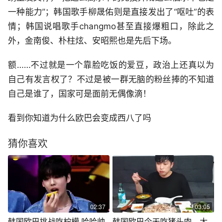
一种能力”；韩国歌手柳晟佑则是直接发出了“呕吐”的表
情；韩国说唱歌手changmo甚至直接爆粗口，除此之
外，金南俊、朴柱炫、安昭熙也是先后下场。
额……不过就是一个靠脸吃饭的爱豆，政治上还真以为
自己有发言权了？不过是被一群无脑的粉丝捧的不知道
自己是谁了，国家可是面前无偶像滴！
看到你知道为什么欧巴会变成西八了吗
猜你喜欢
02:37
03:05
韩国欧巴挑战吃柠檬 哈哈帅
韩国欧巴今天吃猪头肉，太