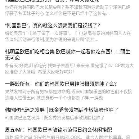
你还在为韩国欧巴大长腿尖叫? 殊不知我国游泳运动员宁泽涛已经
俘获了各国妹子的心 怎么样你是不是已经中了这位有...
“韩国欧巴”，真的就这么远离我们是视线了？
纷纷表示“广电终于做了一次好事”。 广电总局有意的对韩国艺人在
华演出活动进行限制,更为准确的来说应叫“调控...
韩明星欧巴们吃相合集 欧巴喊你一起看他吃东西！二硕生
无可恋
朴有天:好烫,赶紧吃完,找妹子去厕所! 来来来,看完饿了么! CP君为大
家准备了大餐哦! 希望大家吃好喝好!
一胖毁所有！你们的韩国欧巴男神张根硕是肿了么？
果然发福对于所有男神都是致命的,近来韩国娱乐圈的欧巴们不仅接
连陷入性侵丑闻,就连身形一个个也都走了样,一胖毁...
韩国欧巴迷之发胖 │既金秀贤发福后李敏镐脸也肿了
韩国欧巴迷之发胖 │既金秀贤发福后李敏镐脸也肿了
周五/Mr.：韩国欧巴李敏镐示范假日约会休闲搭配
风格:简约时尚,阳光帅气假日休闲LOOK。 适合人群:性格率真、简