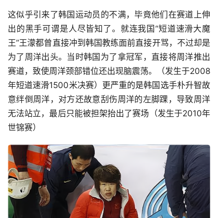
这似乎引来了韩国运动员的不满，毕竟他们在赛道上伸
出的黑手可谓是人尽皆知了。就连我国“短道速滑大魔
王”王濛都曾直接冲到韩国教练面前直接开骂，不过却是
为了周洋出头。当时韩国为了拿冠军，直接将周洋推出
赛道，致使周洋颈部错位还出现脑震荡。（发生于2008
年短道速滑1500米决赛）更严重的是韩国选手朴升智故
意绊倒周洋，对方还故意刮伤周洋的左脚踝，导致周洋
无法站立，最后只能被担架抬出了赛场（发生于2010年
世锦赛）