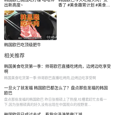
出新高度~
香了 #美食趣胃计划 #美食推
荐官
03:45
韩国欧巴吃顶级肥牛
相关推荐
韩国美食吃货第一季：帅哥欧巴直播吃烤肉，边烤边吃享受
啊
韩国美食吃货第一季:帅哥欧巴直播吃烤肉,边烤边吃享受啊
一旦火了就发福 韩国欧巴都怎么了？盘点那些发福的韩国
欧巴
盘点那些发福的韩国欧巴 昨日张根硕上了热搜,吐槽君赶忙去看一
下,因为张根硕真的好久没有出现在中国观众的视野里...
韩国欧巴已成过去式，看我宁泽涛笑傲江湖