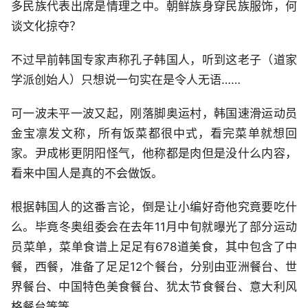
多民族代表出席是情理之中。朝鲜族身穿民族服饰，何
谈文化掠夺？
不过早前韩国专家声称孔子韩国人，听到这老子（道家
学派创始人）只想说一句实在是令人无语……
可一波未平一波又起，刚落脚奥运村，韩国速滑运动员
金宝凛发文称，所有饭菜都很中式，看完菜单就想回
家。尹成彬更阴阳怪气，他称都是肉但是没什么内容，
看来中国人是真的不会做饭。
根据韩国人的这番言论，倒是让小编好奇他究竟要吃什
么。毕竟冬奥组委会在去年11月中旬就曝光了部分运动
员菜单，菜单食谱上足足有678道美食，其中包含了中
餐，西餐，准备了足足12个餐台，分别由亚洲餐台、世
界餐台、中国特色美食餐台、犹太节食餐台、意大利风
格餐台等等。