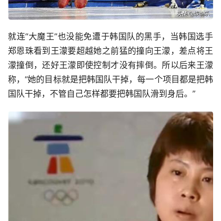
就连“大魔王”也没能免遭于韩国队的黑手，当韩国选手
郑恩珠看到王濛要超越她之前猛的撞向王濛，差点将王
濛撞倒，还好王濛即使控制才没有摔倒。所以后来王濛
称，“她的目标就是把韩国队干掉，每一个项目都是把韩
国队干掉，不管自己怎样都要把韩国队滑到身后。”