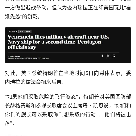
一方做出迎战举动，但认为委内瑞拉正在和美国玩儿“看
谁先怂”的游戏。
对此，美国总统特朗普在当地时间5日向媒体表示，委
内瑞拉的做法会招来后果。
“如果他们采取危险的飞行姿态”，特朗普对美国国防部
长赫格赛斯和参谋长联席会议主席丹・凯恩说，“你们和
你们的舰长可以采取你们想采取的行动……他们将被击
落”。