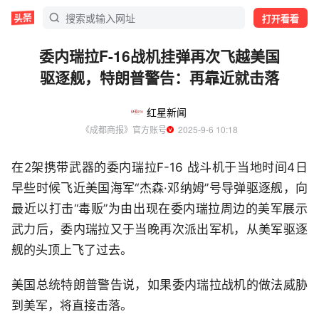
打开看看
委内瑞拉F-16战机挂弹再次飞越美国
驱逐舰，特朗普警告：再靠近就击落
红星新闻
《成都商报》官方账号
  2025-9-6 10:18
在2架携带武器的委内瑞拉F-16 战斗机于当地时间4日
早些时候飞近美国海军“杰森·邓纳姆”号导弹驱逐舰，向
最近以打击“毒贩”为由出现在委内瑞拉周边的美军展示
武力后，委内瑞拉又于当晚再次派出军机，从美军驱逐
舰的头顶上飞了过去。
美国总统特朗普警告说，如果委内瑞拉战机的做法威胁
到美军，将直接击落。