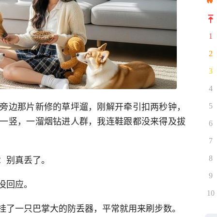
1
2
3
4
旁边那片新修的草坪遛，刚解开牵引扣两秒钟，
5
一竖，一溜烟钻进人群，我连鞋跟都没来得及拔
6
7
：别真丢了。
8
9
没回应。
10
挂了一只巴掌大的防丢器，平常就用来刷步数。