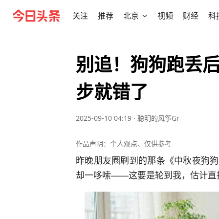
关注
推荐
北京
视频
财经
科
别追！狗狗跑丢
步就错了
2025-09-10 04:19
·
聪明的风筝Gr
作品声明：个人观点、仅供参考
昨晚朋友圈刷到的那条《中秋夜狗狗
却一哆嗦——这要是轮到我，估计直