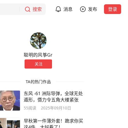
搜索
消息
发布
登录
聪明的风筝Gr
关注
TA的热门作品
东风 -61 洲际导弹，全球无处
遁形，慑力令五角大楼紧张
55
阅读
2025年09月10日
早秋第一件薄外套！跪求你买
这4件，太好看了！