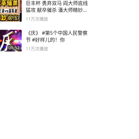
巨丰杯 勇弃双马 阎大师底线
猛攻 献卒催杀 潘大师精妙入
局
07:57
11万
次播放
《庆》 #第5个中国人民警察
节 #好样儿的！你
01:52
11万
次播放