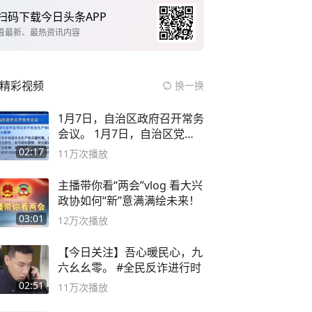
扫码下载今日头条APP
看最新、最热资讯内容
精彩视频
换一换
1月7日，自治区政府召开常务
会议。 1月7日，自治区党委
副书记
02:17
11万
次播放
主播带你看“两会”vlog 看大兴
政协如何“新”意满满绘未来！
03:01
12万
次播放
【今日关注】吾心暖民心，九
六幺幺零。 #全民反诈进行时
02:51
11万
次播放