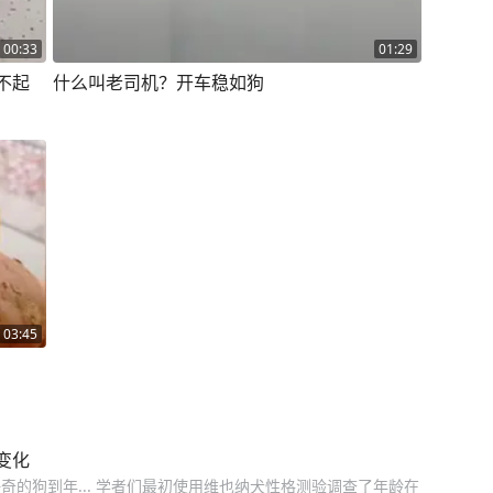
00:33
01:29
不起
什么叫老司机？开车稳如狗
03:45
变化
的狗到年... 学者们最初使用维也纳犬性格测验调查了年龄在