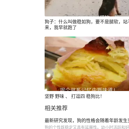
狗子：什么叫做稳如狗，要不是腿软，站
来，我早就跑了
坚野 野味 、 打逗四 稳狗比！
相关推荐
最新研究发现，狗的性格会随着年龄发生
狗的个性既稳定又具有延展性。幼小时活跃和好奇