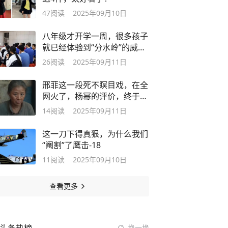
47
阅读
2025年09月10日
八年级才开学一周，很多孩子
就已经体验到“分水岭”的威力
了！
26
阅读
2025年09月11日
邢菲这一段死不瞑目戏，在全
网火了，杨幂的评价，终于有
人信了
14
阅读
2025年09月11日
这一刀下得真狠，为什么我们
“阉割”了鹰击-18
11
阅读
2025年09月10日
查看更多
换一换