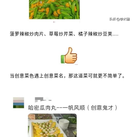
菠萝辣椒炒肉片、草莓炒芹菜、橘子辣椒炒豆荚....
当创意菜色遇上创意菜名，那这道菜可就更不简单了。