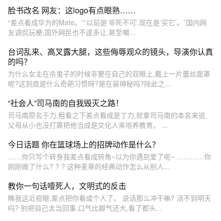
脸书改名 网友：这logo有点眼熟……
“差点看成华为的Mate。”“以前是‘非死不可’,现在是‘买它’。”国内网
友调侃玩梗,国外网民也不遑多让,甚至嘲...
台词乱来、高叉露大腿，这些侮辱观众的镜头，导演你认真
的吗？
为什么女主在杀鬼子的时候非要在自己的双眼上,戴上一片蕾丝面罩
呢?这到底是什么奇葩习惯呀?是在装神秘吗?除此之...
“社会人”司马南的自我毁灭之路！
司马南原名于力,粗看之下差点看成是丁力,就拿司马南的本名来说,
父母从小也没打算把他当成是文化人来培养教育。 ...
今日话题 你在篮球场上的招牌动作是什么？
……你只写个转身我差点看成转角~以为你遇到爱了呢~ …………你
刚刚做了什么? ? ? 这种麦蒂的经典动作怎么从别人...
教你一句话噎死人，文明式的反击
瞧我这近视眼,差点把你看成个人了。 说话那么冲干嘛? 活不到明天
吗? 别把自己太当回事,口气比脚气还大,看了都头...