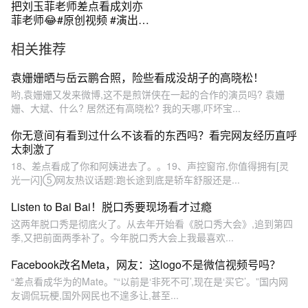
把刘玉菲老师差点看成刘亦
菲老师😂#原创视频 #演出现
场 #上热搜
相关推荐
袁姗姗晒与岳云鹏合照，险些看成没胡子的高晓松！
哟,袁姗姗又发来微博,这不是煎饼侠在一起的合作的演员吗? 袁姗
姗、大斌、什么? 居然还有高晓松? 我的天哪,吓坏宝...
你无意间有看到过什么不该看的东西吗？看完网友经历直呼
太刺激了
18、差点看成了你和阿姨进去了。。19、声控窗帘,你值得拥有[灵
光一闪]⑤网友热议话题:跑长途到底是轿车舒服还是...
Listen to Bai Bai！脱口秀要现场看才过瘾
这两年脱口秀是彻底火了。从去年开始看《脱口秀大会》,追到第四
季,又把前面两季补了。今年脱口秀大会上我最喜欢...
Facebook改名Meta，网友：这logo不是微信视频号吗？
“差点看成华为的Mate。”“以前是‘非死不可’,现在是‘买它’。”国内网
友调侃玩梗,国外网民也不遑多让,甚至...