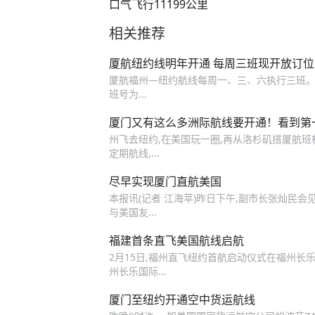
口气飞行11199公里
相关推荐
厦航纽约线明年开通 每周三班现开放订位
厦航福州—纽约航线每周一、三、六执行三班。 
班号为...
厦门又有这么多洲际航线要开通！看到第
州飞去纽约,在美国玩一圈,再从洛杉矶搭厦航班机
定期航线,...
尽早实现厦门直航美国
本报讯(记者 江海苹)昨日下午,副市长张灿民
与美国友...
福建首条直飞美国航线启航
2月15日,福州直飞纽约首航启动仪式在福州长乐
州长乐国际...
厦门至纽约开通空中货运航线