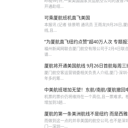
昨晚9时许,一架美国国家货运航空公司的波音74
开通赴纽...
可乘厦航班机直飞美国
本报讯 (记者 徐景明 通讯员 王雨龙)9月2
线,且...
“为厦航直飞纽约点赞”超40万人次 专题
福州新闻网联合厦门航空有限公司于2月4日联合推
谱...
厦航将开通美国航线 9月26日首航每周三
厦门航空客运营销委相关负责人介绍,厦门-深圳
年多的筹...
中美航班增加无望！东航/南航/厦航撤回
机票的票价仍将维持在一个高位,且一票难求。根据美
增加到3趟...
厦航的第一条美洲航线不是纽约 而是西雅
而做到这一点的并非美国的航空公司,也不是深圳航空
门—深圳—...