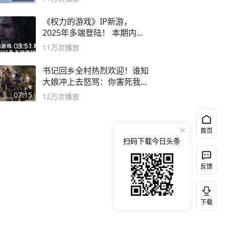
《权力的游戏》IP新游，
2025年多端登陆！ 本期内容
概要
03:51
11万
次播放
书记回乡全村热烈欢迎！谁知
大娘冲上去怒骂：你害死我儿
子
07:15
12万
次播放
首页
扫码下载今日头条
反馈
下载