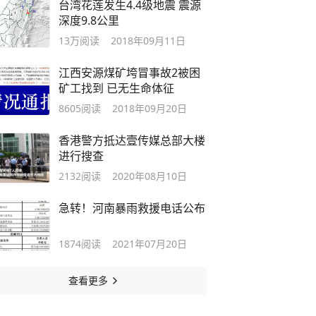
台湾花莲发生4.4级地震 震源
深度9.8公里
13万
阅读
2018年09月11日
江西安源煤矿垮冒事故2被困
矿工找到 已无生命体征
8605
阅读
2018年09月20日
香港警方抵达壹传媒总部大楼
进行搜查
2132
阅读
2020年08月10日
急转！河南暴雨救援电话公布
1874
阅读
2021年07月20日
查看更多