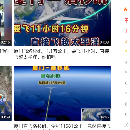
1
2
02:16
04:08
达纽约
厦门飞洛杉矶，1.1万公里，要飞11小时，直接
3
飞越太平洋，你怕吗
4
5
6
7
8
9
03:59
04:46
10
，一
厦门直飞洛杉矶，全程11581公里，竟然直接飞