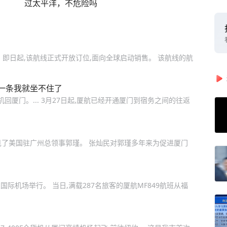
过太平洋，不危险吗
即日起,该航线正式开放订位,面向全球启动销售。 该航线的航
一条我就坐不住了
回厦门。... 3月27日起,厦航已经开通厦门到宿务之间的往返
会见了美国驻广州总领事郭瑾。 张灿民对郭瑾多年来为促进厦门
国际机场举行。 当日,满载287名旅客的厦航MF849航班从福