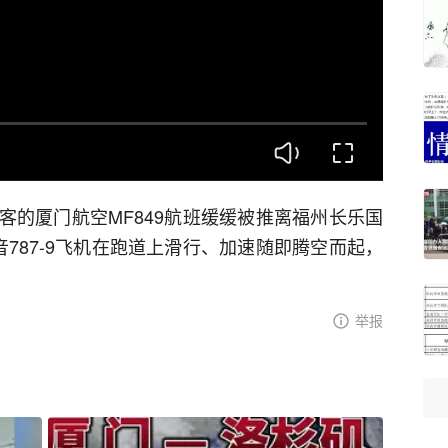
名旅客的厦门航空MF849航班缓缓被推离福州长乐国
787-9飞机在跑道上滑行、加速随即腾空而起，
举报