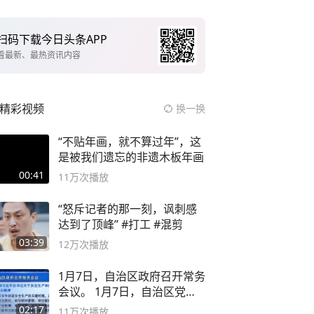
扫码下载今日头条APP
看最新、最热资讯内容
精彩视频
换一换
“不贴年画，就不算过年”，这
是被我们遗忘的非遗木板年画
00:41
11万
次播放
“怒斥记者的那一刻，讽刺感
达到了顶峰” #打工 #混剪
03:39
12万
次播放
1月7日，自治区政府召开常务
会议。 1月7日，自治区党委
副书记
02:17
11万
次播放