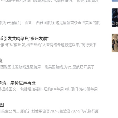
7-400F全货机从厦门高崎机场起飞,前往纽约。 这是我市首次
6日,厦航将开通厦门—深圳—西雅图航线,这是厦航首条直飞美国的航
报道引发共鸣聚焦“福州发展”
出“从‘榕’出发,福至纽约”大型网络专题报道以来,“闽行天下
班
-西雅图往返航线是厦航第一条美国航线,为此,厦航已开展了一
申请，票价应声再涨
国交... 包括增加福州-纽约JFK每周3趟,厦门-洛杉矶每周
图
公司... 厦航计划使用波音787-8和波音787-9飞机执行厦