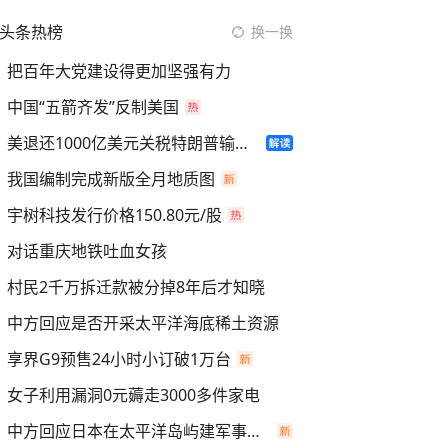
头条热榜
换一换
把百年大党建设得更加坚强有力
中国“五箭齐发”反制美国
美退还1000亿美元关税特朗普输了吗
我国编制完成新版全月地质图
宇树科技发行价格150.80元/股
对话重庆地铁吐血女孩
村民2千万拆迁款被分掉8年后才知晓
中方回应是否开采太平洋海底稀土资源
享界G9预售24小时小订破1万台
女子利用漏洞0元薅走3000多件家电
中方回应日本在太平洋岛屿建军事设施