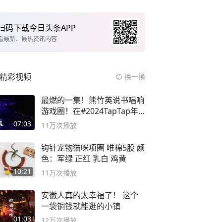
扫码下载今日头条APP
看最新、最热资讯内容
精彩视频
换一换
最燃的一集！熊竹英说书唱响
游戏圈！在#2024TapTap年
度游戏大赏
07:03
11万
次播放
钩针宠物猫咪项圈 唯棉5股 颜
色：军绿 正红 乳白 鸡黄
10:21
11万
次播放
安徽人真的太幸福了！ 这个
一袋铜钱就能逛的小镇
01:03
12万
次播放