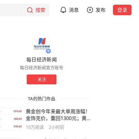
搜索
消息
发布
登录
每日经济新闻
每日经济新闻官方账号
关注
TA的热门作品
黄金创今年来最大单周涨幅！
金饰克价，重回1300元；黄
金股“抢跑” ：A股黄金产业链
10万
阅读
2小时前
已提前启动