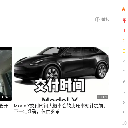
举报
1
2
3
4
5
6
7
01:49
01:01
8
就要开
ModelY交付时间大概率会较比原本预计提前，
不一定准确，仅供参考
9
10