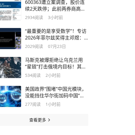
600363遭立案调查，股价连
续2天跌停；此前两券商高位
“买入”评级引争议，区间跌幅
2934
阅读
3小时前
超七成
“最重要的是享受数学”！专访
2026年菲尔兹奖得主邓煜：
中国数学家“出圈”，是厚积薄
2029
阅读
07月23日
发的结果
马斯克被爆拒绝让乌克兰用
“星链”打击俄境内目标！其曾
敦促乌方与俄方达成和平协
534
阅读
2小时前
议，且拒绝会面泽连斯基
美国政界“围堵”中国光模块，
没能挡住华尔街加码中国“硬
科技”：明星ETF重仓长鑫科
277
阅读
1小时前
技，光通信ETF押注“易中天”
｜一周国际财经
查看更多