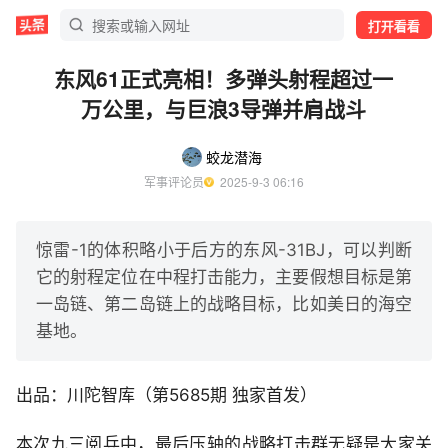
打开看看
东风61正式亮相！多弹头射程超过一
万公里，与巨浪3导弹并肩战斗
蛟龙潜海
军事评论员
  2025-9-3 06:16
惊雷-1的体积略小于后方的东风-31BJ，可以判断
它的射程定位在中程打击能力，主要假想目标是第
一岛链、第二岛链上的战略目标，比如美日的海空
基地。
出品：川陀智库（第5685期 独家首发）
本次九三阅兵中，最后压轴的战略打击群无疑是大家关