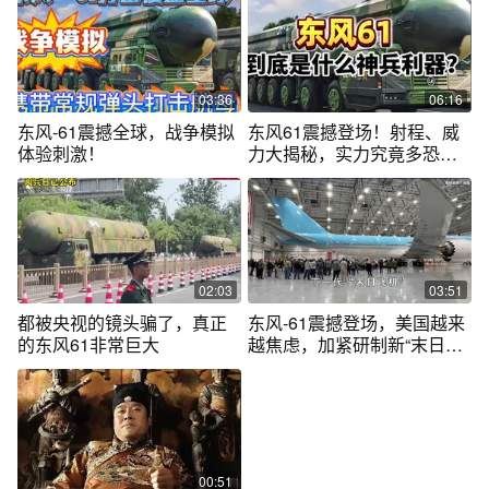
03:36
06:16
东风-61震撼全球，战争模拟
东风61震撼登场！射程、威
体验刺激！
力大揭秘，实力究竟多恐
怖？
02:03
03:51
都被央视的镜头骗了，真正
东风-61震撼登场，美国越来
的东风61非常巨大
越焦虑，加紧研制新“末日飞
机” #抖音热评
00:51