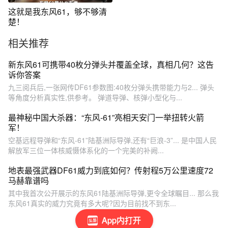
这就是我东风61，够不够清
楚！
相关推荐
新东风61可携带40枚分弹头并覆盖全球，真相几何？这告
诉你答案
九三阅兵后,一张网传DF61参数图:40枚分弹头携带能力与2... 弹头
等角度分析真实性,供参考。 弹道导弹、核弹小型化与...
最神秘中国大杀器：“东风-61”亮相天安门一举扭转火箭
军！
空基远程导弹和“东风-61”陆基洲际导弹,还有“巨浪-3”... 是中国人民
解放军三位一体核威慑体系化的一个完美的补阙...
地表最强武器DF61威力到底如何？传射程5万公里速度72
马赫靠谱吗
其中我首次公开展示的东风61陆基洲际导弹,更令全球瞩目... 那么我
东风61真实的威力究竟有多大呢?因为目前找不到东...
App内打开