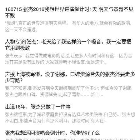
160715 张杰2016我想世界巡演倒计时1天 明天与杰哥不见
不散
“我想”,真正的世界巡演明天启程。 有华人的地方,就会有你的歌唱,
这一天不会遥远。
人物专访|张杰：老天给了我这样的一个嗓音，我一定要把
它用到极致
张杰表示:“我觉得做成电影的话,会让更多人有时间和有这... 因为音
乐其实是没有国界的,大家就算听不懂语言,但是这个...
声援上海被骂惨，没了谢娜，口碑资源皆失的张杰还要走多
少弯路？
我们不知道,张杰发展到今天谢娜到底帮了他多少; 但如今没了谢娜,
张杰也跟着口碑、资源皆失,走起了弯路…… 新上...
出道16年，张杰只做了一件事
张杰很懂事,为了减轻家庭负担没有选择艺术类院校,自己努... 张杰想
不明白,那些声音为什么那么刺耳。那段时间,有人在...
张杰我想巡回演唱会倒计时，你准备好了么