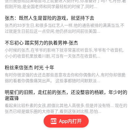
张杰我想巡回演唱会马上就要进入倒计时,你准备好了吗? 七月份,暑
假刚开始,是全国老师和同学最轻松的时候了,同时...
张杰：既然人生是冒险的游戏，就坚持下去
张杰的33岁生日,和很多当红艺人一样,他的通告被排的满满当当,不
过就是生日前后这一点空闲,他仍挤出时间前往美国...
不忘初心 踏实努力的执着男神-张杰
小时候的张杰,在爷爷的影响下就非常喜欢听音乐,爷爷有个收音机,
小小的收音机里放着川剧,可当有一天张杰在收音机...
粉丝来信张杰 时光 十年
有时你很坚强的去还击那些恶意攻击你和你偶像的人,有时你却很脆
弱的看着你偶像痛哭出声。 这些事都随时间默默淡...
明星们的旧照，走红前的张杰，还没整容的杨颖，年少时的
谢霆锋
看起来比较朴素的女孩,颜值比其他人高很多,但是并没有特... 现在的
张杰已经是娱乐圈的大帅哥了,看到这张对比照,恐怕...
App内打开