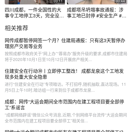
03:11
00:44
四川成都，一件全国性的大
成都塔吊坍塌事故通报：涉
事令工地停工3天，完全没商
事工地已封停 #安全生产 #成
量的余地啊
都在建工地塔吊坍塌致5死
相关推荐
网传成都暂停网签一个月？住建局通报：只有这3天暂停办
理房产交易等业务
按照成都市政府关于“网上办”“蓉易办”服务升级的要求,成都市住建局
将于2020年10月1日至10月12日开展房产相关...
住建安全在行动㉚丨立即停工整改！ 成都龙泉这个工地发
现多处重大安全隐患
进行“住建安全在行动”专项暗访。不打招呼,随机抽取,直达现场。11
月5日上午10时,暗访组一行来到位于成都市龙泉...
成都：网传“大运会期间全市范围内在建工程项目要全部停
工”系谣言
“成都网络辟谣“微信公众号消息,近期,个别网络平台流传“大运会期间
全市范围内在建工程项目要全部停工”相关信...