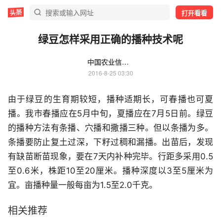
打开看看
绿豆怎样采用正确的播种技术呢
中国农业信息网
2016-8-25 03:30
由于绿豆的生育期较短，播种适期长，可春播也可夏
播。我市春播应在5月中旬，夏播应在7月5日前。绿豆
的播种方法有条播、穴播和撒播三种。但以条播为多。
条播要防止复土过深，下籽过稠和漏播。出苗后，发现
有缺苗断苗现象，要在7天内补种完毕。行距多采用0.5
至0.6米，株距10至20厘米。播种深度以3至5厘米为
宜。亩播种量一般每亩为1.5至2.0千克。
相关推荐