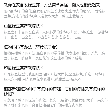
教你在家自发绿豆芽，方法简单易懂，懒人也能做起来
观察到种子的变化,会发现它的生长速度快,生命力的强悍,... 栽培绿
豆芽,方法有很多种,今天我就教大家一种无土栽培也...
山区绿豆高产栽培技术
绿豆含有丰富的蛋白质、人体必需的多种氨基酸、b族维生... 促进种
子早出苗、出全苗。 (2)查苗补苗,间苗定苗。 出苗...
植物妈妈有办法（转给孩子看）
植物传播种子的方法 靠自身的力量传播 代表植物:油菜、芥菜、豌
豆、绿豆、酢浆草、凤仙花等 这些植物的种子成熟...
印尼绿豆高产栽培技术
印尼绿豆粒型与我国绿豆相似,籽粒大而长,呈墨绿色,千粒... 将种子
放入穴内后,用人粪尿兑水粪淋籽,然后盖土4厘米-5...
燕都新趣|植物种子有怎样的奇趣，它们的传播又有怎样的
妙招？
却忽略了种子的深沉与内敛。其实,只要留心就会发现,大千... 果实与
种子就有多么的千奇百怪,甚至它们的传播方式也就...