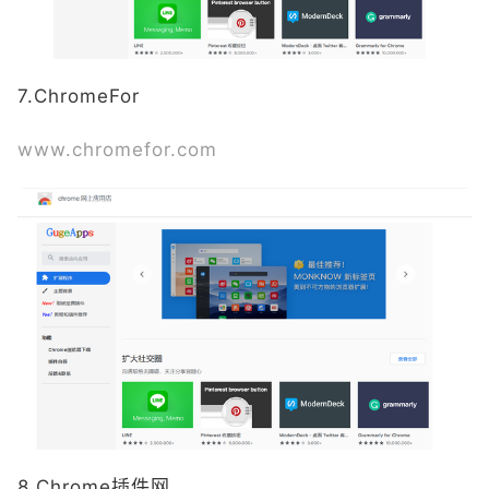
7.ChromeFor
www.chromefor.com
8.Chrome插件网