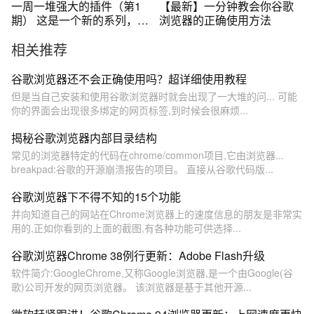
一周一堆强大的插件（第1
【最新】一分钟教会你谷歌
期） 这是一个新的系列，每
浏览器的正确使用方法
周给大家分享一些浏览器上
相关推荐
冷门，但很强大的插件#浏览
器 #浏览器插件 #插件
#chrome #edge
谷歌浏览器还不会正确使用吗？超详细使用教程
但是当自己安装和使用谷歌浏览器时就会出现了一大堆的问... 可能
你的界面会出现很多绑定的网页标签,到时候会很麻烦...
揭秘谷歌浏览器内部目录结构
常见的浏览器特定的代码在chrome/common项目,它由浏览器...
breakpad:谷歌的开源崩溃报告的项目。 直接从谷歌代码版...
谷歌浏览器下不得不知的15个功能
并向知道自己的网站在Chrome浏览器上的速度信息的朋友是非常实
用的,正如你看到的上面的截图,有各种功能可供选择...
谷歌浏览器Chrome 38例行更新：Adobe Flash升级
软件简介:GoogleChrome,又称Google浏览器,是一个由Google(谷
歌)公司开发的网页浏览器。 该浏览器是基于其他开源...