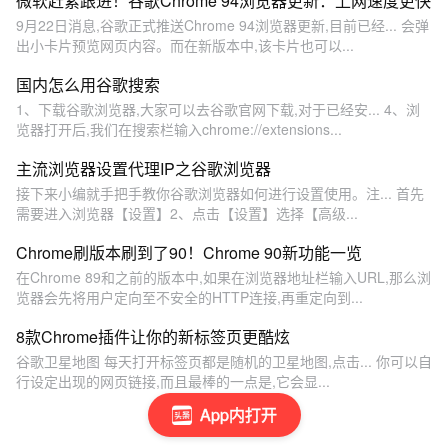
微软赶紧跟进！谷歌Chrome 94浏览器更新：上网速度更快
9月22日消息,谷歌正式推送Chrome 94浏览器更新,目前已经... 会弹
出小卡片预览网页内容。而在新版本中,该卡片也可以...
国内怎么用谷歌搜索
1、下载谷歌浏览器,大家可以去谷歌官网下载,对于已经安... 4、浏
览器打开后,我们在搜索栏输入chrome://extensions...
主流浏览器设置代理IP之谷歌浏览器
接下来小编就手把手教你谷歌浏览器如何进行设置使用。注... 首先
需要进入浏览器【设置】2、点击【设置】选择【高级...
Chrome刷版本刷到了90！Chrome 90新功能一览
在Chrome 89和之前的版本中,如果在浏览器地址栏输入URL,那么浏
览器会先将用户定向至不安全的HTTP连接,再重定向到...
8款Chrome插件让你的新标签页更酷炫
谷歌卫星地图 每天打开标签页都是随机的卫星地图,点击... 你可以自
行设定出现的网页链接,而且最棒的一点是,它会显...
App内打开