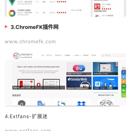
3.ChromeFK插件网
www.chromefk.com
4.Extfans-扩展迷
www.extfans.com