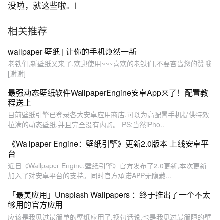
没啦，就这些啦。l
相关推荐
wallpaper 壁纸 | 让你的手机焕然一新
老铁们,新壁纸又来了,欢迎使用~~~喜欢的老铁们,不要吝啬您的赞哦
[谢谢]
最强动态壁纸软件WallpaperEngine安卓App来了！配置教
程送上
目前壁纸引擎已登录各大安卓应用商店,可以为高配置手机提供特效
拉满的动态壁纸,并且完全没有内购。 PS:当然iPho...
《Wallpaper Engine：壁纸引擎》更新2.0版本 上线安卓平
台
近日《Wallpaper Engine:壁纸引擎》官方发布了2.0更新,本次更新
加入了对安卓平台的支持。同时官方承诺APP无隐藏...
「最美应用」Unsplash Wallpapers ：终于推出了一个不太
够用的官方应用
应该是我见过最简单的壁纸应用了,换句话说,也是我见过最简陋的壁