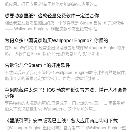
纸应用。打开应用,得益于其他功能的缺失,应用的...
想要动态壁纸？这款轻量免费软件一定适合你
相信老差友脑海里蹦出的第一个软件就是 Steam 售价18 元的软件
—— Wallpaper Engine。聊起这款动态壁纸软件,估...
为何众多中国玩家购买Wallpaper Engine？你懂的
在Steam畅销榜中,经常会出现墙纸应用软件Wallpaper Engine的身
影。 该软件在Steam售价19元,游戏总评为“好评如潮...
告诉你几个Steam上的好用软件
不然以后忘了我可不管哈~1.wallpaper engine壁纸引擎既然是软件,
那我今天的首推必定要给它了。作为一款壁纸引擎...
苹果隐藏得太深了！iOS 动态壁纸设置方法，懂行人不会告
诉你
苹果特有的实况动态壁纸,已经成了一门火爆的“生意”。... 苹果重新
加入了实况壁纸(Live Wallpaper)。这个功能的原...
《壁纸引擎》安卓版现已上线！各大应用商店均可下载
《Wallpaper Engine:壁纸引擎》官方发布了《Wallpaper Engine:壁