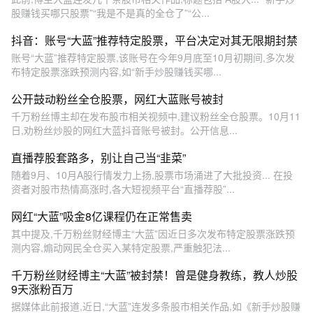
股赚钱买哪只股票”“我是不是真的全仓了”“公...
抖音：账号“大蓝”推荐特定股票，平台决定对其无限期封禁
账号“大蓝”推荐特定股票,该账号在今年9月底至10月初期间,多次发
布特定股票涨跌预测内容,如“新手炒股赚钱买哪...
公开鼓动粉丝全仓股票，网红大蓝账号被封
千万粉丝博主却在发布股市相关视频中,建议粉丝全仓股票。10月11
日,劝粉丝炒股的网红大蓝抖音账号被封。公开信息...
直播荐股套路多，别让自己当“韭菜”
随着9月、10月A股行情发力上扬,股票市场涌进了大批投资... 在投
资者对股市热情高涨时,各大短视频平台“直播荐股”...
网红“大蓝”吸金8亿课程仍在正常售卖
其中提及,千万粉丝财经博主“大蓝”因近日多次发布特定股票涨跌预
测内容,煽动网民全仓买入某特定股票,严重触犯法...
千万粉丝财经博主“大蓝”被封禁！曾是健身教练，教人炒股
9天涨粉百万
据媒体此前报道,近日,“大蓝”连发多条股市相关作品,如《新手炒股赚