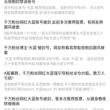
无限期封禁该账号
其中包括,账号“大蓝”推荐特定股票。 该账号在今年9月... 多次发布
特定股票涨跌预测内容,如“新手炒股赚钱买哪支...
千万粉丝网红大蓝账号被封 此前多次推荐股票，有网友称
跟风被套
A股市场涨势一片大好,一直主打财经的自媒体博主大蓝也连发几十
条股市相关作品,标题包括“A股大盘公开预测”“新...
千万粉丝博主“大蓝”被封号，网友称看其荐股视频后跟风被
套
“大蓝”的荐股视频,跟风被套出现亏损。此前,“大蓝”发... 蓝此前连发
几十条股市相关作品,标题包括“A股大盘公开预...
A股暴跌，千万粉丝网红大蓝强引导粉丝全仓炒股。数万人
亏损！
这些股票不但没有涨,反而跌得一塌糊涂,不少跟风的投资者血本无归
当粉丝们质问&quot; 大蓝&quot; 时,他却选择了逃避,删除了...
千万粉丝网红大蓝账号被封，曾多次推荐股票，从健身教练
转做微商
此前,博主大蓝连发几十条股市相关作品,标题包括“A股大... “新手炒