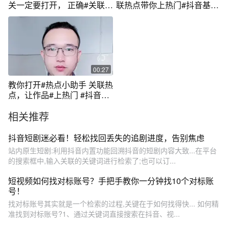
关一定要打开， 正确#关联热
联热点带你上热门#抖音基础
点 可以助作品#上热门 赶快
#知识干货分享 @DOU+小助
去试试吧#教程#热点小助手#
手
开启热点关联 #抖音用法教学
00:27
教你打开#热点小助手 关联热
点，让作品#上热门 #抖音用
法教学 #抖音涨知识 #教程
相关推荐
@DOU+小助手
抖音短剧迷必看！轻松找回丢失的追剧进度，告别焦虑
站内原生短剧:利用抖音内置功能回溯抖音的短剧内容大致...在平台
的搜索框中,输入关联的关键词进行检索了;也可以订...
短视频如何找对标账号？手把手教你一分钟找10个对标账
号！
找对标账号其实就是一个检索的过程,关键在于如何找得快... 如何精
准找到对标账号?1、通过关键词直接搜索在抖音、视...