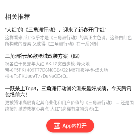
相关推荐
“大红”的《三角洲行动》，迎来了新春开门“红”
这样看来,“红”似乎才是《三角洲行动》的真正主色调。这些由红色
所构成的要素,又使得《三角洲行动》在一系列射...
三角洲行动6款枪械改装方案（四）
祝各位干员蛇年大红 AK-12突击步枪-烽火地
带-6F5FK1409T77D6N6CE4Q2 M870霰弹枪-烽火地
带-6F5FKU809T77D6N6CE4Q...
一跃杀上Top3，三角洲行动创公测来最好成绩，今天腾讯
包揽前六！
更被腾讯高层肯定其商业化和用户价值的《三角洲行动》,... 还是围
绕搜打撤游戏核心卖点“大红”(高稀有度物资)衍生...
App内打开