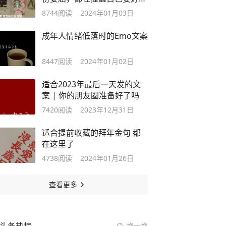
努力了
8744
阅读
2024年01月03日
成年人情绪低落时的Emo文案
8447
阅读
2024年01月02日
适合2023年最后一天发的文
案 | 你的朋友圈准备好了吗
7420
阅读
2023年12月31日
适合提前收藏的拜年金句 都
在这里了
4738
阅读
2024年01月26日
查看更多
换一换