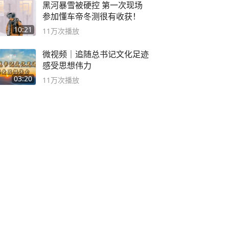
黑河暴雪被硬控 第一次现场
参加懂车帝冬测很有收获！
10:21
11万
次播放
微视频｜追随总书记文化足迹
感受思想伟力
03:20
11万
次播放