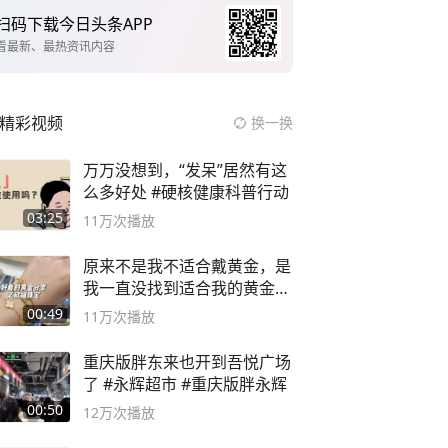
扫码下载今日头条APP
看最新、最热资讯内容
精彩视频
换一换
万万没想到，“发呆”居然有这
么多好处 #硬核健康科普行动
03:25
11万
次播放
原来不是我不适合戴黄金，是
我一直没找到适合我的黄金
😭
00:49
11万
次播放
重庆版胖东来也开到吾悦广场
了 #永辉超市 #重庆版胖永辉
00:50
12万
次播放