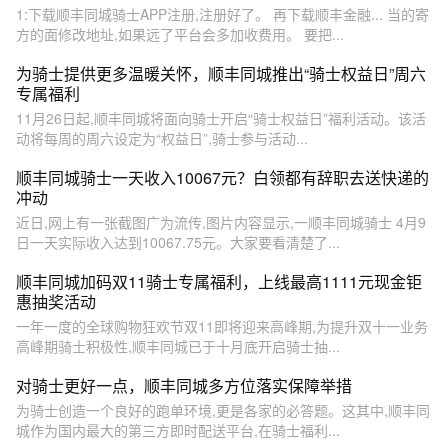
1:下载顺丰同城骑士APP注册,注册好了。 再下载顺丰金融... 当的寄
方的面修改地址,如果远了平台会多加收费用。 要把...
为骑士提供更多温暖关怀，顺丰同城推出“骑士权益日”周六
专属福利
11月26日起,顺丰同城将面向骑士开启“骑士权益日”福利活动。该活
动将每周的周六设定为“权益日”,骑士参与活动...
顺丰同城骑士一天收入10067元？白领都有辞职去送快递的
冲动
近日,网上有一张截图广为流传,图片内容显示,一顺丰同城骑士 4月9
日一天实际收入达到10067.75元。大家要看清楚了...
顺丰同城加码双11骑士专属福利，上线最高1111元现金钜
惠抽奖活动
一年一度的全球购物狂欢节双11即将迎来高峰期,为提升双十一业务
高峰期骑士积极性,顺丰同城已于十月底开启骑士抽...
对骑士更好一点，顺丰同城多方位落实保障举措
为骑士创造一个良好的跑单环境,更是各家的必答题。这其中,顺丰同
城作为国内最大的第三方即时配送平台,在骑士福利...