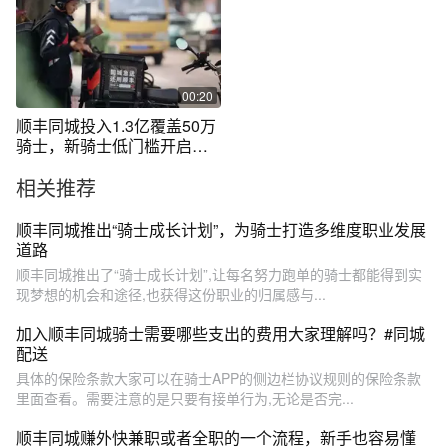
00:20
顺丰同城投入1.3亿覆盖50万
骑士，新骑士低门槛开启跑
单，老骑士达标最高奖3500
相关推荐
元。#顺丰同城
顺丰同城推出“骑士成长计划”，为骑士打造多维度职业发展
道路
顺丰同城推出了“骑士成长计划”,让每名努力跑单的骑士都能得到实
现梦想的机会和途径,也获得这份职业的归属感与...
加入顺丰同城骑士需要哪些支出的费用大家理解吗？#同城
配送
具体的保险条款大家可以在骑士APP的侧边栏协议规则的保险条款
里面查看。需要注意的是只要有接单行为,无论是否完...
顺丰同城赚外快兼职或者全职的一个流程，新手也容易懂