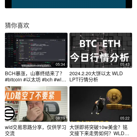
猜你喜欢
05:34
05:43
BCH暴涨，山寨终结来了？
2024.2.20大饼以太 WLD
#bitcoin #以太坊 #bch #wld
LPT行情分析
#fil
08:19
05:22
wld交易思路分享，仅供学习
大饼即将突破10w美金？铭
交流
文接下来走势如何？WLD的