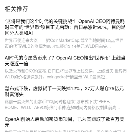
巅峰已到？
相关推荐
“这将是我们这个时代的关键挑战”！OpenAI CEO阿特曼耗
时三年的“世界币”项目正式启动：首日暴涨近90%，目的是
区分人类和AI
世界币便迎来大涨——据CoinMarketCap,截至当地时间12点,世界
币的代币WLD的涨幅为88.4%,报价3.14美元;WLD目前完...
AI时代的专属货币来了？OpenAI CEO推出“世界币” 上线当
天涨近一倍
以及火币和OKX均宣布,它们已将世界币上线交易。上线当天,世界币
WLD的价格迅速飙升。coingecko行情显示,WLD最高短...
瀑布式下跌，虚拟货币一天跌掉12%，27万人爆仓75亿元
财富消失
此前一度火热的山寨币市场同时也迎来“瀑布式下跌”PEPE、
BOME、WLD、AEVO等热门币种,在短时间内价格仅剩此前高...
OpenAI创始人启动加密货币项目，已为其赚取了数百万美
元
世界币由保护隐私的世界ID和加密货币WLD组成。用户现在就可以