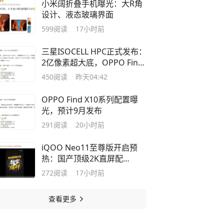
小米阔折叠手机曝光：大R角
设计、液态玻璃界面
599
阅读
17小时前
三星ISOCELL HPC正式发布：
2亿像素超大底，OPPO Find
X10系列或首发
450
阅读
昨天04:42
OPPO Find X10系列配置曝
光，预计9月发布
291
阅读
20小时前
iQOO Neo11至尊版开启预
热：国产顶级2K直屏配
9000mAh+超大电池
272
阅读
17小时前
查看更多