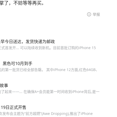
擦掌了，不妨等等再买。
举报
定最早今日送达，发货快递为邮政
发开... 可以陆续收到新机。目前首批订购的iPhone 15
色、黑色可10月到手
一批货已经全部告罄。 其中iPhone 12方面,红色64GB、
的故事
了起来——... 在确保A+会员能第一时间收到iPhone背后,是一
月19日正式开售
主题为“前方超燃”(Awe Dropping),推出了iPhone