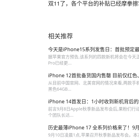
双11了，各个平台的补贴已经摩拳
相关推荐
今天是iPhone15系列发售日：首批预
据苹果官方预告,该系列的四款新机将会在今天正式首
Pro已经更...
iPhone 12首批备货国内售罄 目前仅红
从目前中国官网、北美官网的情况来看,两款手机的第
黑色64GB...
iPhone 14首发日：1小时收到新机背后
前言9月8日Apple秋季新品发布会后,果粉们行动
个团队长达...
历史最薄iPhone 17 全系列价格来了！9
9月10日凌晨1点,苹果召开秋季新品发布会。本次发布会