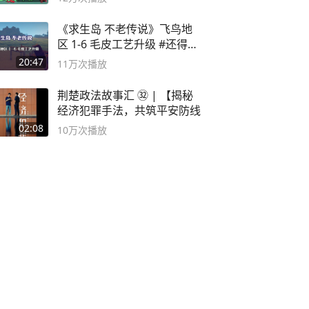
《求生岛 不老传说》飞鸟地
区 1-6 毛皮工艺升级 #还得是
主机大作
20:47
11万
次播放
荆楚政法故事汇 ㉜ | 【揭秘
经济犯罪手法，共筑平安防线
02:08
10万
次播放