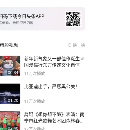
扫码下载今日头条APP
看最新、最热资讯内容
精彩视频
换一换
新年新气象又一部佳作诞生 #
国漫猫行东方传递文化自信
00:34
11万
次播放
比亚迪出手，严惩黑公关！
01:20
11万
次播放
舞蹈《想你想不够》表演：南
宁市红光歌舞艺术团森林春红
舞蹈队。
02:40
12万
次播放