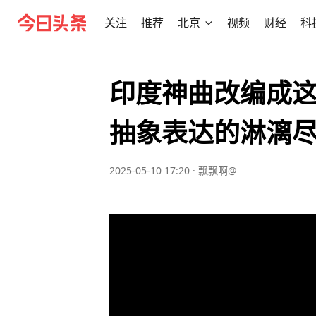
关注
推荐
北京
视频
财经
科
印度神曲改编成这
抽象表达的淋漓
2025-05-10 17:20
·
飘飘啊@