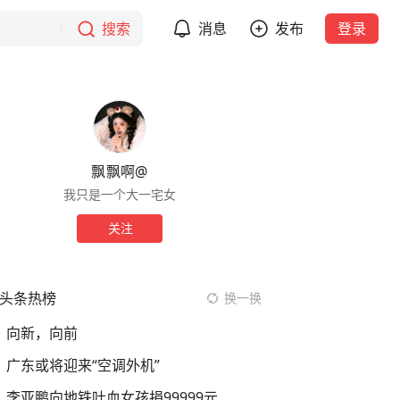
搜索
消息
发布
登录
飘飘啊@
我只是一个大一宅女
关注
头条热榜
换一换
向新，向前
广东或将迎来“空调外机”
李亚鹏向地铁吐血女孩捐99999元