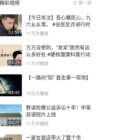
精彩视频
换一换
【今日关注】吾心暖民心，九
六幺幺零。 #全民反诈进行时
02:51
11万
次播放
万万没想到，“发呆”居然有这
么多好处 #硬核健康科普行动
03:25
11万
次播放
【一路向“阳” 直击第一现场】
03:40
10万
次播放
数读检察公益诉讼十年！中英
双语短片上线
02:27
11万
次播放
一家女装店带火了整个市