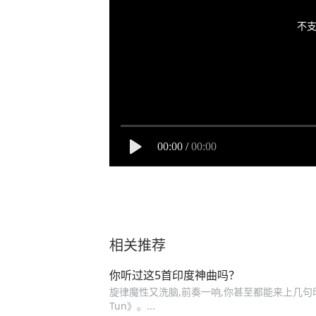
不支
00:00
/
00:00
相关推荐
你听过这5首印度神曲吗？
旋律魔性又洗脑,前奏一响,你甚至都能来上几句印度歌词
Tun》。...