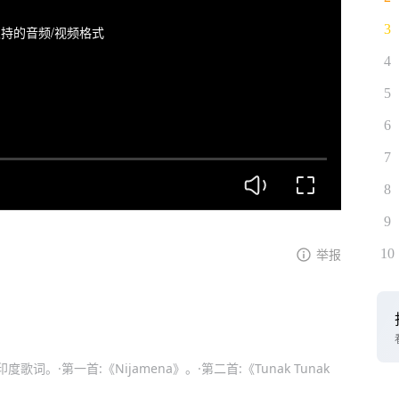
3
持的音频/视频格式
4
5
6
7
8
9
10
举报
。·第一首:《Nijamena》。·第二首:《Tunak Tunak