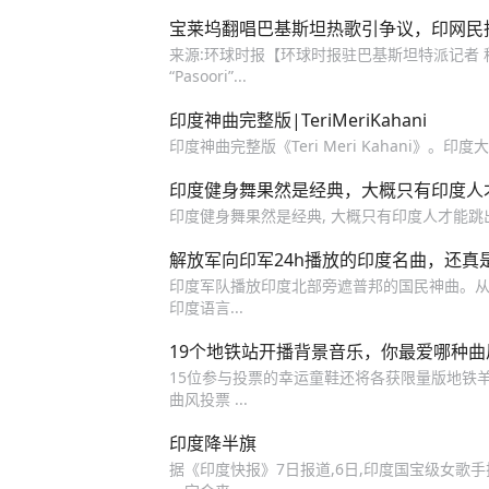
宝莱坞翻唱巴基斯坦热歌引争议，印网民指
来源:环球时报【环球时报驻巴基斯坦特派记者
“Pasoori”...
印度神曲完整版|TeriMeriKahani
印度神曲完整版《Teri Meri Kahani》。印度大妈
印度健身舞果然是经典，大概只有印度人
印度健身舞果然是经典, 大概只有印度人才能跳出
解放军向印军24h播放的印度名曲，还真
印度军队播放印度北部旁遮普邦的国民神曲。从Indi
印度语言...
19个地铁站开播背景音乐，你最爱哪种曲
15位参与投票的幸运童鞋还将各获限量版地铁羊
曲风投票 ...
印度降半旗
据《印度快报》7日报道,6日,印度国宝级女歌手拉