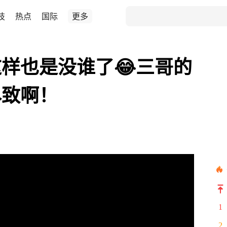
技
热点
国际
更多
样也是没谁了😂三哥的
尽致啊！
1
2