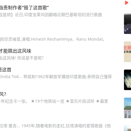
责制作者“毁了这首歌”
 程是颉】近日,印度宝莱坞因翻唱近期巴基斯坦的流行歌曲
空灵噪音,演唱:Himesh Reshammiya、Ranu Mondal。
才能跳出这风味
这风味! 你说是不是呢?
是这首
a Tod... 称就和1962年解放军播放印度歌曲,表明自己懂得
风？
年纪念卡一张。 ★19个地铁站一览 ★音乐片段试听 ★最爱
塔·曼吉... 1945年,随着电影的走红,拉塔演唱的爱情歌曲《他