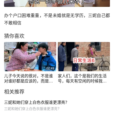
办个户口困难重重，不是未婚就是无学历，三妮自己都
不敢相信
猜你喜欢
02:49
02:12
儿子今天说的很对，不是谁
家人们，这个是我们的生活
对谁好都是应该的，而是和
号，每天有空闲的时候我会
孩子之间的爱也是相互！#农
拍些小花絮和生活中的日
相关推荐
村生活 #情感 #懂事的孩子 #
常，现实生活中我和三妮是
乡村守护人 @DOU+小助手
两口子。 感谢所有支持的家
@DOU+上热门
人们 。 我们的主号@农村小
三妮和她们穿上白色衣服谁更漂亮？
博卿 #巨野周三妮 #农村短剧
三妮和她们穿上白色衣服谁更漂亮?
#日常生活 #童年回忆