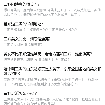
三妮阿姨真的很美吗？
爆红网络的三妮阿姨真实颜值,网络上是开了八十八级美颜吧。 颜值
这块总分100,我只能给他打65分,不化妆就是一普通...
谁知道三妮的详细地址？
三妮是哪省的? 三妮是哪市的? 三妮是什么乡镇的?
三妮美女对比，到底谁漂亮？
三妮美女对比,到底谁漂亮?
美女不比不知道谁漂亮，看看方茜和三妮，谁更漂亮？
漂亮就是漂亮小姐姐! 你喜欢谁? 支持三妮吗?
这个叫三妮的山东姑娘真是太美了，引来全国各地的美女和
她合拍PK
最近,这个叫三妮的山东姑娘火了,她是短视频平台的一个主播,她拍
了一个对口型唱歌的视频,引来许多美女前来合拍PK...
三妮最近怎么不火了
三妮最近怎么样? 怎么就突然没有人提起了呢? 仅靠一张脸蛋收获千
万粉丝的山东姑娘,笑起来真的是美!