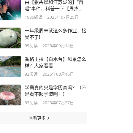
由【张碧晨和汪苏泷的】“首
唱”事件，科普一下【周杰
伦】的版权
1985
阅读
2025年07月25日
一年级周末就这么多作业，接
受不了!
99
阅读
2025年09月14日
香格里拉【白水台】风景怎么
样？大家看看
92
阅读
2025年08月16日
学霸真的只是学历高吗？（不
是看不起学渣啊！）
53
阅读
2025年07月27日
查看更多