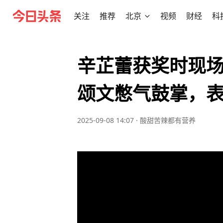
关注
推荐
北京
视频
财经
科
辛芷蕾获奖时现
颂文憋气鼓掌，
2025-09-08 14:07
·
酸甜苦辣都有营养