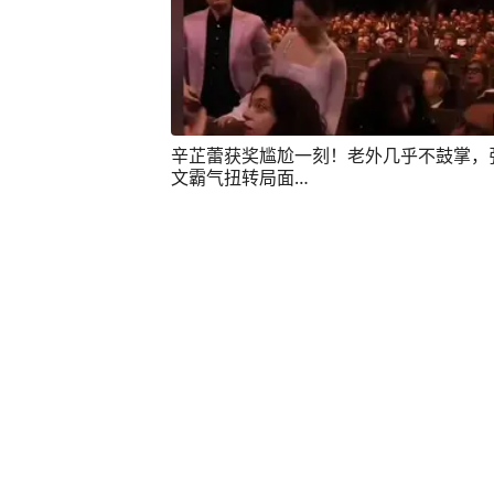
辛芷蕾获奖尴尬一刻！老外几乎不鼓掌，
文霸气扭转局面…