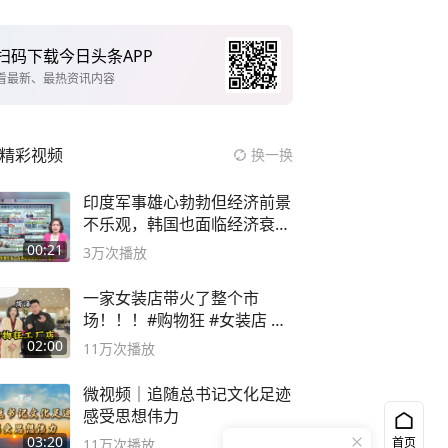
扫码下载今日头条APP
看最新、最热资讯内容
精彩视频
换一换
印度军事雄心勃勃但经济前景
不乐观，韩国也面临经济衰退
风险
00:21
3万
次播放
一家女装店带火了整个市
场！！！#购物狂 #女装店 #
高品质女装
02:00
11万
次播放
微视频｜追随总书记文化足迹
感受思想伟力
03:20
首页
11万
次播放