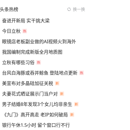
头条热榜
换一换
奋进开新局 实干挑大梁
今日立秋
眼镜店老板副业做的AI视频火到海外
我国编制完成新版全月地质图
立秋有哪些习俗
台风白海豚或吞并鲸鱼 登陆地点更新
美宣布对多晶硅加征关税
夫妻花式晒证展示门当户对
男子结婚8年发现3个女儿均非亲生
《九门》高开高走 老IP如何破局
银行午休1.5小时 留个窗口行不行