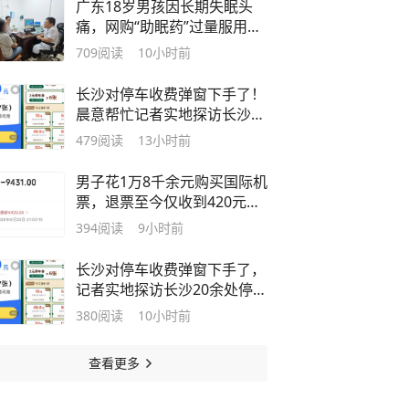
广东18岁男孩因长期失眠头
痛，网购“助眠药”过量服用被
认定吸毒，复议办：主观上没
709
阅读
10小时前
有吸毒的故意，撤销行拘3日
处罚
长沙对停车收费弹窗下手了！
晨意帮忙记者实地探访长沙20
余处停车场
479
阅读
13小时前
男子花1万8千余元购买国际机
票，退票至今仅收到420元退
款，航司和购票平台回应
394
阅读
9小时前
长沙对停车收费弹窗下手了，
记者实地探访长沙20余处停车
场：大多数停车场扫码后可直
380
阅读
10小时前
接进入缴费页面，部分停车
场、充电场站出现营销弹窗
查看更多