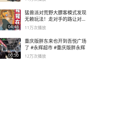
猛兽派对荒野大膘客模式发现
无赖玩法！走对手的路让对手
无路可走
04:43
11万
次播放
重庆版胖东来也开到吾悦广场
了 #永辉超市 #重庆版胖永辉
00:50
12万
次播放