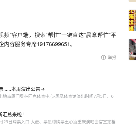
频”客户端，搜索“帮忙”一键直达“晨意帮忙”平
企内容服务专席19176699651。
举报
票……本周演出公告→
出地点厦门奥林匹克体育中心-凤凰体育馆演出时间7月5日、6
新汇总来啦！
24年10月29日购票入口:大麦、票星球购票王心凌重庆演唱会官宣定档