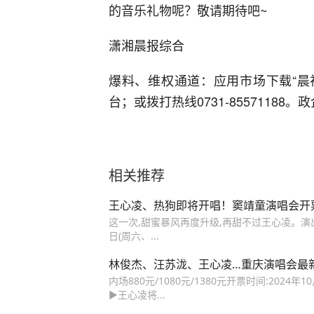
的音乐礼物呢？敬请期待吧~
潇湘晨报综合
爆料、维权通道：应用市场下载“晨视
台；或拨打热线0731-85571188。政
相关推荐
王心凌、热狗即将开唱！窦靖童演唱会开
这一次,甜蜜暴风再度升级,再甜不过王心凌。演
日(周六、...
林俊杰、汪苏泷、王心凌…重庆演唱会最
内场880元/1080元/1380元开票时间:20
▶王心凌将...