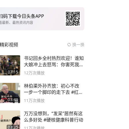
扫码下载今日头条APP
看最新、最热资讯内容
精彩视频
换一换
书记回乡全村热烈欢迎！谁知
大娘冲上去怒骂：你害死我儿
子
07:15
12万
次播放
林伯渠外孙齐放：初心不改
一步一个脚印的走下去 #红船
论坛
03:49
11万
次播放
万万没想到，“发呆”居然有这
么多好处 #硬核健康科普行动
03:25
11万
次播放