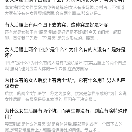
本文将围绕女性腰窝,为你答疑解惑!女人有多妩媚,身材占... 不知道
大家有没有在女性腰部后面,会有两个凹点,那么这是...
有人后腰上有两个凹下去的窝，这种窝是好是坏呢
还有就是女孩子有“腰窝”到底是好还是不好呢?今天咱们就一起聊
聊。首先我们先看一下“腰窝”是怎么形成的。腰窝...
女人后腰上两个“凹点”是什么？为什么有的人没有？是好是
坏？
“凹点”是什么?为什么有的人没有?是好是坏?其实后腰上的两个凹点
叫“腰窝”,也对应着人体的一个穴位,在西方国家...
为什么有的女人后腰上有两个“坑”，它有什么用？男人也应
该看看
后腰上的两个“坑”,医学上称之为腰窝。腰窝是怎样形成的?为什么说
女性后腰上有腰窝是极其幸运的,原因在于决定腰...
为什么女生后腰有两个坑，而男生却没有，到底有啥特殊作
用？
腰窝到底是什么?“腰窝”就是身体背后,腰部两边各有一个凹下去的
窝,是臀部骶椎骨上方和腰椎连接处的两侧。专业术...