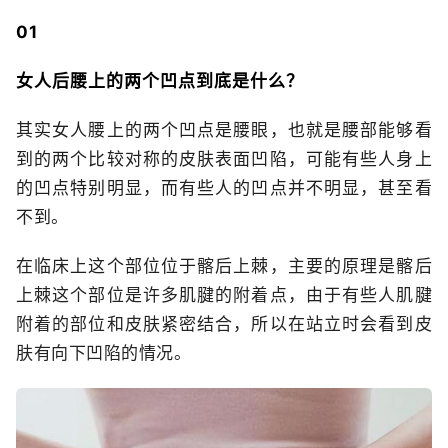
01
女人后腰上的两个凹点到底是什么？
其实女人腰上的两个凹点是腰眼，也就是腰部能够看
到的两个比较对称的皮肤表面凹陷，可能有些人身上
的凹点特别明显，而有些人的凹点并不明显，甚至看
不到。
在临床上这个部位位于
髂后上棘，主要的原理是髂后
上棘这个部位是许多肌腱的附着点，由于有些人肌腱
附着的部位和皮肤紧密结合，所以在站立时会看到皮
肤有向下凹陷的情况。