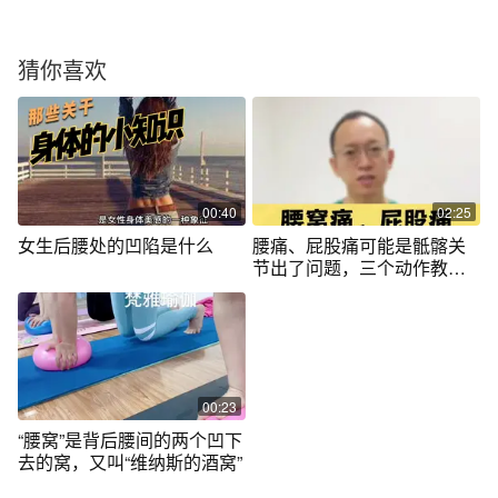
猜你喜欢
00:40
02:25
女生后腰处的凹陷是什么
腰痛、屁股痛可能是骶髂关
节出了问题，三个动作教你
缓解！ #腰痛 #骶髂关节疼痛
#骶髂关节紊乱 #抖出健康知
识宝藏 #居家锻炼
00:23
“腰窝”是背后腰间的两个凹下
去的窝，又叫“维纳斯的酒窝”