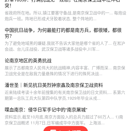
突！
省政府所在地。所以,镇江要塞守备战,是南京保卫战中的一... 每炮设
炮兵一班。阵地已形成犬牙胶着状态, 整个阵地的...
中国抗日战争，为何最能打的都是南方兵，都很矮，都很
穷？
为了避免地域黑的嫌疑,我就不告诉大家他是哪个省的人了... 在淞沪
会战、台儿庄战役、武汉保卫战等诸多战役中,川军...
论南京地区的英勇抗战
展示了古都南京人民伟大的抗战精神,内容丰富、广博而深... 南京保
卫战完全是在敌我力量悬殊的情况下进行的殊死决战...
潘世圣｜新见抗日英烈钟崇鑫及南京保卫战资料
近来陆续考读十余年前搜集的有关南京保卫战的日文资料,... 系第六
期第一总队工兵大队第四中队学员,1929年毕业从戎...
喋血南京：侵华日军手记中的“南京屠城”
资料显示,截至10月底,南京方面投入的总兵力超过了60万人... 1)南
京保卫战概述 11月7日,日军编成华中方面军。 上海派...