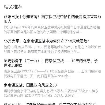
相关推荐
益阳日报丨你知道吗？南京保卫战中牺牲的最高指挥官是益
阳人
你知道吗在1937年的南京保卫战中誓死抵抗侵华日军最后壮烈牺牲
的最高指挥官是益阳人他的名字叫萧山令当时他身兼...
15万大军，在南京保卫战中为何只守了13天就溃败？
他们中间,有从四川、广东、湖北等地赶来的壮丁,有刚在上海淞沪会
战撤下来的伤兵,也有南京本地师范学校的志愿学生...
历史影像下（二十九）：南京保卫战——12天的死守、永
世难忘的痛
南京保卫战‬(1937.12.01——12.13)又‬名南京战役‬、... 士兵们用简陋
武器与日军鏖战三天三夜,日寇死伤达7200余...
南京保卫战，国民政府风云之36
当时参加南京保卫战的总兵力有近15万人,主要有以下部分: 1.桂永
清的教导总队(军事学院学生组成)1.2万人; 2.淞沪...
黔军103师：打满抗战无一败绩，在南京保卫战中左冲右