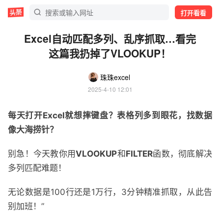
打开看看
Excel自动匹配多列、乱序抓取…看完
这篇我扔掉了VLOOKUP！
珠珠excel
2025-4-10 12:01
每天打开Excel就想摔键盘？表格列多到眼花，找数据
像大海捞针？
别急！今天教你用
VLOOKUP
和
FILTER
函数，彻底解决
多列匹配难题！
无论数据是100行还是1万行，3分钟精准抓取，从此告
别加班！”