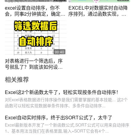
excel设置自动排序，你不
EXCEL中对数据实时自动降
会，同事2分钟搞定，确定不
序排列，通过函数实现，简
进来学习下
单到没朋友！
00:40
对表格进行一个筛选后，序
号就乱了？到底该如何设置
成自动排序呢#办公技巧
相关推荐
#wps表格 #excel教学
Excel这2个新函数太牛了，轻松实现按条件自动排序！
对Excel表格数据进行排序操作是我们需要掌握的基本技能... 这2个
函数可以轻松实现数据单条件排序、多条件自动排序...
Excel自动实时排序，终于出SORT公式了，太牛了
Excel最新版本开发了一个新函数公式,SORT公式可以用来自动排序
1、基本用法当我们在表格里面,输入=SORT它会有4个...