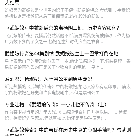
大结局
雉奴因为武媚娘是李世民的妃子不便与武媚娘相恋,考虑到... 韦贵妃
趁机认定是杨淑妃从后面推倒贤妃,站在殿外的武如...
《武媚娘》中雄踞后宫的韦杨阴三妃，历史真容如何？
《武媚娘传奇》复播后仍然话题不断,满屏爆乳统统被修改... 作为杨
广为数不多的子女之一,杨妃在童年时代应当是衣食...
武媚娘传奇第44集剧情 武媚娘被皇上一巴掌打倒在地
皇上表示自己的奏疏貌似丢了一本,他让武媚娘找一下,假装整理一番
后武媚娘回答丢的正是关于李牧身世的奏疏。 皇上...
煮酒君：杨淑妃，从隋朝公主到唐朝宠妃
近期热播的《武媚娘传奇》中的杨淑妃,想必大家都有点印象。 唐太
宗的杨淑妃在野史和许多电视剧中,不但是隋朝公主...
专业吐槽 |《武媚娘传奇》一点儿也不传奇（上）
作为某卫视当年的开年大戏,《武媚娘传奇》自开播以后,一... 杨淑
妃、徐贤妃先后死去,但就算如此,她还是因种种原因(...
《武媚娘传奇》中的韦氏在历史中真的心狠手辣吗？与武则
天的恩怨