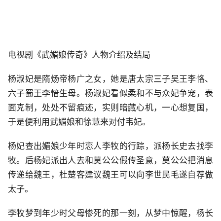
电视剧《武媚娘传奇》人物介绍及结局
杨淑妃是隋炀帝杨广之女，她是唐太宗三子吴王李恪、
六子蜀王李愔生母。杨淑妃看似柔和不与众妃争宠，表
面克制，处处不留痕迹，实则暗藏心机，一心想复国，
于是便利用武媚娘和徐慧来对付韦妃。
杨妃查出媚娘少年时恋人李牧的行踪，派杨长史去找李
牧。后杨妃派出人去和莫公公假传圣意，莫公公把消息
传递给魏王，杜楚客建议魏王可以向李世民毛遂自荐做
太子。
李牧梦到年少时父母惨死的那一刻，从梦中惊醒，杨长