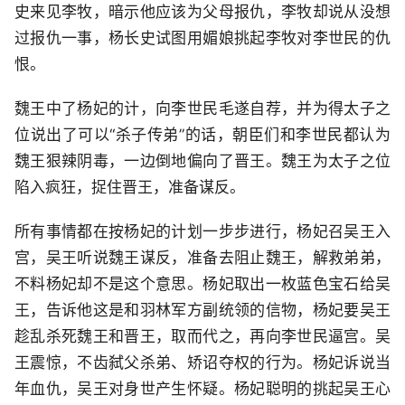
史来见李牧，暗示他应该为父母报仇，李牧却说从没想
过报仇一事，杨长史试图用媚娘挑起李牧对李世民的仇
恨。
魏王中了杨妃的计，向李世民毛遂自荐，并为得太子之
位说出了可以“杀子传弟”的话，朝臣们和李世民都认为
魏王狠辣阴毒，一边倒地偏向了晋王。魏王为太子之位
陷入疯狂，捉住晋王，准备谋反。
所有事情都在按杨妃的计划一步步进行，杨妃召吴王入
宫，吴王听说魏王谋反，准备去阻止魏王，解救弟弟，
不料杨妃却不是这个意思。杨妃取出一枚蓝色宝石给吴
王，告诉他这是和羽林军方副统领的信物，杨妃要吴王
趁乱杀死魏王和晋王，取而代之，再向李世民逼宫。吴
王震惊，不齿弑父杀弟、矫诏夺权的行为。杨妃诉说当
年血仇，吴王对身世产生怀疑。杨妃聪明的挑起吴王心