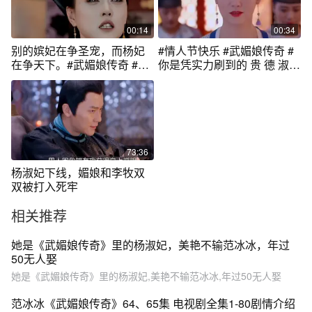
00:14
00:34
别的嫔妃在争圣宠，而杨妃
#情人节快乐 #武媚娘传奇 #
在争天下。#武媚娘传奇 #杨
你是凭实力刷到的 贵 德 淑
妃
贤 四大妃，虽然都没活到最
后，不过都很惊艳 。人美服
装美，可惜某种原因只能是
大头照
73:36
杨淑妃下线，媚娘和李牧双
双被打入死牢
相关推荐
她是《武媚娘传奇》里的杨淑妃，美艳不输范冰冰，年过
50无人娶
她是《武媚娘传奇》里的杨淑妃,美艳不输范冰冰,年过50无人娶
范冰冰《武媚娘传奇》64、65集 电视剧全集1-80剧情介绍