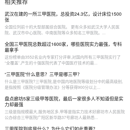
相关推荐
武汉在建的一所三甲医院，总投资24.3亿，设计床位1500
张
全国位列前十的大型部属综合医院。 更有众多如武汉大学人民医
院、武汉市中心医院、中南医院等众多知名三甲医院。...
全国三甲医院总数超过1600家，哪些医院实力最强，专科
最拿手
这份榜单由3552名业内专家打分评审,对国内所有三甲医院实行了
“全覆盖”,产生的十强医院代表了中国医疗技术的最...
“三甲医院”什么意思？三甲是哪三甲？
什么是三甲医院?三甲医院,是中国内地医院等级划分中的最高级别,
是指按照《医院分级管理办法》分等获得900分以上...
盘点廊坊5家三级甲等医院，最后一家很多人不知道但是实
力却最强
三级是指规模最大,服务地区多,甲等是指实力技术好廊坊市人民医院
公办综合三甲医院广阳区新华路37号廊坊人最熟悉...
三甲医院到底是什么？为什么它们如此重要？