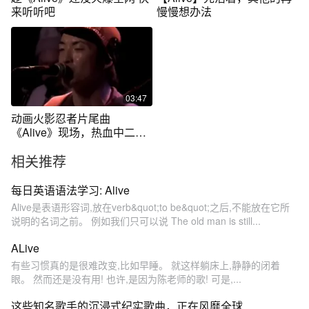
来听听吧
慢慢想办法
03:47
动画火影忍者片尾曲
《Alive》现场，热血中二的
时光一去不复返啊
相关推荐
每日英语语法学习: Alive
Alive是表语形容词,放在verb&quot;to be&quot;之后,不能放在它所
说明的名词之前。 例如我们只可以说 The old man is still...
ALive
有些习惯真的是很难改变,比如早睡。 就这样躺床上,静静的闭着
眼。 然而还是没有用! 也许,是因为陈老师的歌! 可是,...
这些知名歌手的沉浸式纪实歌曲，正在风靡全球