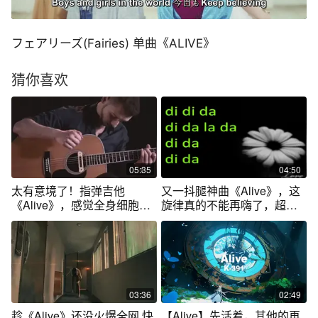
フェアリーズ(Fairies) 单曲《ALIVE》
猜你喜欢
05:35
04:50
太有意境了！指弹吉他
又一抖腿神曲《Alive》，这
《Alive》，感觉全身细胞都
旋律真的不能再嗨了，超喜
被旋律激活了！
欢
03:36
02:49
趁《Alive》还没火爆全网 快
【Alive】先活着，其他的再