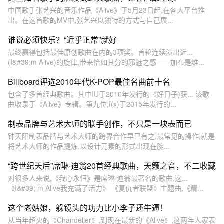
中国歌手张艺兴的音乐作品《Alive》于5月23日起,在各大平台推
出。在这首歌的MV中,张艺兴以独特的方式与自己展...
谁说必须快乐？“近乎正常”就好
最终赢得包括最佳原创歌曲在内的3项奖。首轮连续演出近...
(I&#39;m Alive)的旋律,带来恰如其分的邪魅之感——加布是维...
Billboard评选2010年代K-POP最佳名曲前十名
包含了多首经典歌曲。其中IU于2010年发行的《好日子)获... 该歌
曲收录于《Alive》专辑。第九位,f(x)于2015年发行的...
制表品牌与艺术大师的联手创作，不只是一块表而已
钟天阳制表品牌与艺术大师的跨界合作早已有之,最常见的操作,就是
将艺术大师的作品提炼,以设计元素的形式出现在腕...
“跨世纪天后”席琳·迪翁20首经典歌曲，天籁之音，不二收藏
对很多人来说,《我心永恒》是席琳·迪翁最著名的歌曲,这...
《I&#39; m Alive我充满了活力》 《复仇者联盟》主题曲,《精...
这个老姑娘，躲镜头的功力比小李子还牛逼！
从当年超火的《Chandelier》,到现在最新的《Alive》,这两年人家表