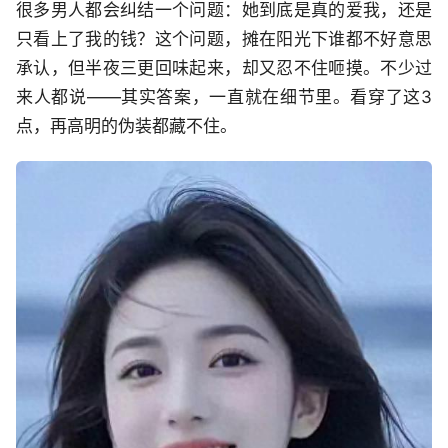
很多男人都会纠结一个问题：她到底是真的爱我，还是
只看上了我的钱？这个问题，摊在阳光下谁都不好意思
承认，但半夜三更回味起来，却又忍不住咂摸。不少过
来人都说——其实答案，一直就在细节里。看穿了这3
点，再高明的伪装都藏不住。