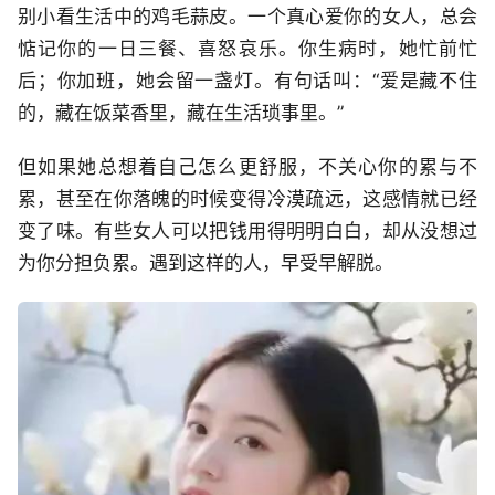
别小看生活中的鸡毛蒜皮。一个真心爱你的女人，总会
惦记你的一日三餐、喜怒哀乐。你生病时，她忙前忙
后；你加班，她会留一盏灯。有句话叫：“爱是藏不住
的，藏在饭菜香里，藏在生活琐事里。”
但如果她总想着自己怎么更舒服，不关心你的累与不
累，甚至在你落魄的时候变得冷漠疏远，这感情就已经
变了味。有些女人可以把钱用得明明白白，却从没想过
为你分担负累。遇到这样的人，早受早解脱。