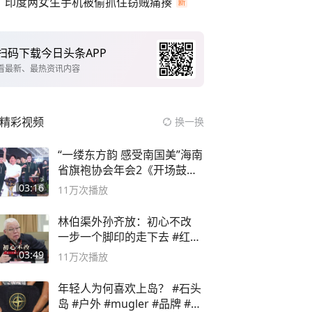
印度两女生手机被偷抓住窃贼痛揍
扫码下载今日头条APP
看最新、最热资讯内容
精彩视频
换一换
“一缕东方韵 感受南国美”海南
省旗袍协会年会2《开场鼓》
二团
03:16
11万
次播放
林伯渠外孙齐放：初心不改
一步一个脚印的走下去 #红船
论坛
03:49
11万
次播放
年轻人为何喜欢上岛？ #石头
岛 #户外 #mugler #品牌 #足