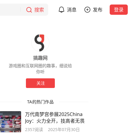
搜索
消息
发布
登录
搞趣网
游戏圈和互联网圈的趣事，细说给
你听
关注
TA的热门作品
万代南梦宫参展2025China
Joy：火力全开，技高者无畏
2357
阅读
2025年07月30日