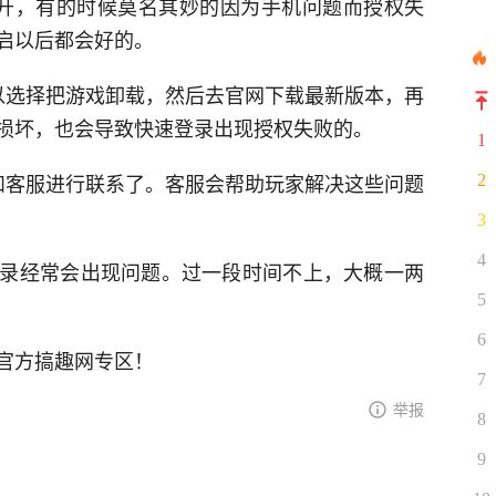
开，有的时候莫名其妙的因为手机问题而授权失
启以后都会好的。
以选择把游戏卸载，然后去官网下载最新版本，再
损坏，也会导致快速登录出现授权失败的。
1
和客服进行联系了。客服会帮助玩家解决这些问题
2
3
4
录经常会出现问题。过一段时间不上，大概一两
5
6
官方搞趣网专区！
7
举报
8
9