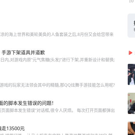
10
月清凉的海上世界和美轮美奂的人鱼套装之后,8月份又会给您带来
》手游下架道具并道歉
日内,对游戏内原“元气焦糖(头发)”进行下架,并重新设计和替换;
游戏的玩家无法领会其中的精髓,那QQ炫舞手游技能怎么用呢?
面的脚本发生错误的问题！
前页面脚本发生错误”对话框,很令人厌烦。 每次打开页面都弹出
走13500元