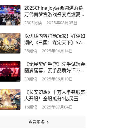
2025China Joy展会圆满落幕
万代南梦宫游戏盛宴点燃夏日
激情
2305
阅读
2025年08月05日
以优质内容打动玩家！好评如
潮的《三国：谋定天下》S7赛
季已上线
35
阅读
2025年04月14日
《无畏契约手游》先手试玩会
圆满落幕，瓦手品质好评不
断！
30
阅读
2025年06月10日
《长安幻想》十万人争锋服盛
大开服！全服瓜分1亿灵玉，
热血开战
16
阅读
2025年07月04日
查看更多