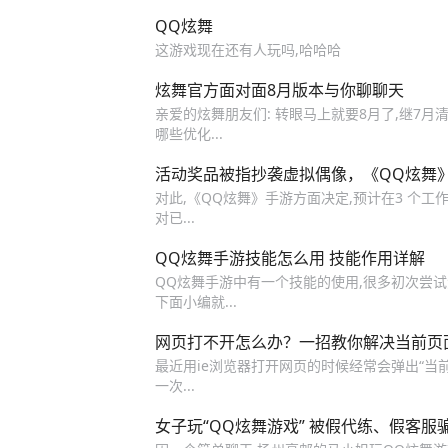
QQ炫舞
这游戏现在还有人玩吗,哈哈哈
炫舞官方面对面8月版本与你聊聊天
亲爱的炫舞朋友们: 转眼马上就要8月了,继7
哪些优化...
活动奖品被指抄袭虚拟偶像，《QQ炫舞
对此,《QQ炫舞》手游方面决定,预计在3 个工作
对已...
QQ炫舞手游技能怎么用 技能作用详解
QQ炫舞手游中有一个技能的使用,很多初次尝试
下面小编就...
网页打不开怎么办？一招教你解决当前页
最近用ie浏览器打开网页的时候经常会弹出“当
一次...
女子玩“QQ炫舞游戏” 被假代练、假客服骗