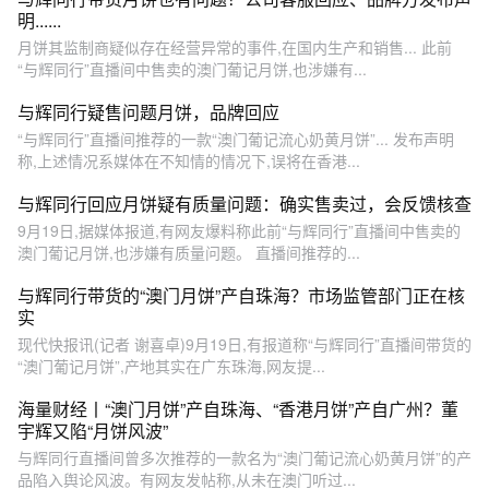
明......
月饼其监制商疑似存在经营异常的事件,在国内生产和销售... 此前
“与辉同行”直播间中售卖的澳门葡记月饼,也涉嫌有...
与辉同行疑售问题月饼，品牌回应
“与辉同行”直播间推荐的一款“澳门葡记流心奶黄月饼”... 发布声明
称,上述情况系媒体在不知情的情况下,误将在香港...
与辉同行回应月饼疑有质量问题：确实售卖过，会反馈核查
9月19日,据媒体报道,有网友爆料称此前“与辉同行”直播间中售卖的
澳门葡记月饼,也涉嫌有质量问题。 直播间推荐的...
与辉同行带货的“澳门月饼”产自珠海？市场监管部门正在核
实
现代快报讯(记者 谢喜卓)9月19日,有报道称“与辉同行”直播间带货的
“澳门葡记月饼”,产地其实在广东珠海,网友提...
海量财经丨“澳门月饼”产自珠海、“香港月饼”产自广州？董
宇辉又陷“月饼风波”
与辉同行直播间曾多次推荐的一款名为“澳门葡记流心奶黄月饼”的产
品陷入舆论风波。有网友发帖称,从未在澳门听过...