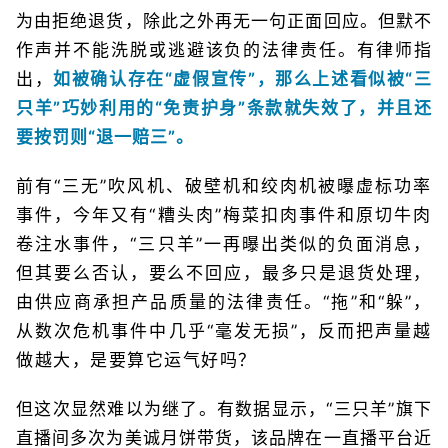
为由拒绝退货，除此之外再无一句正面回应。但默不
作声并不能洗脱或逃避该负的法律责任。有律师指
出，
如被确认存在“虚假宣传”，那么上述看似被“三
只羊”巧妙利用的“免责护身”条款就失效了，并且还
要按罚则“退一赔三”。
前有“三无”吹风机、破壁机和绞肉机被曝虚标功率
事件，今年又有“糟头肉”梅菜扣肉事件和原切牛肉
卷注水事件，“三只羊”一再曝出类似的负面消息，
但其要么否认，要么不回应，最多只是退货处理，
由供应商承担产品质量的法律责任。“拖”和“躲”，
从数次危机事件中几乎“毫发无损”，反而把声量越
做越大，是要算它运气好吗？
但这次显然难以为继了。有数据显示，“三只羊”旗下
直播间多次为美诚月饼带货，该品牌在一直播平台近