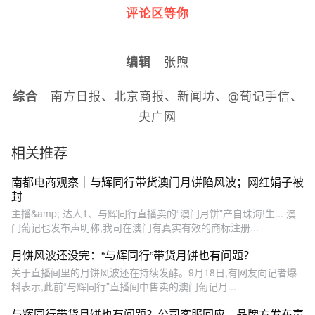
评论区等你
编辑
｜张煦
综合
｜南方日报、北京商报、新闻坊、@葡记手信、
央广网
相关推荐
南都电商观察｜与辉同行带货澳门月饼陷风波；网红娟子被
封
主播&amp; 达人1、与辉同行直播卖的“澳门月饼”产自珠海!生... 澳
门葡记也发布声明称,我司在澳门有真实有效的商标注册...
月饼风波还没完：“与辉同行”带货月饼也有问题？
关于直播间里的月饼风波还在持续发酵。9月18日,有网友向记者爆
料表示,此前“与辉同行”直播间中售卖的澳门葡记月...
与辉同行带货月饼也有问题？公司客服回应、品牌方发布声