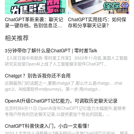
01:13
07:23
ChatGPT革新来袭：聊天记
ChatGPT实用技巧：如何保
录一键存档，告别信息泛
存和分享聊天记录？
滥！#chatgpt
相关推荐
3分钟带你了解什么是ChatGPT | 零时差Talk
【人民日报中央厨房-零时差工作室】 2022年11月底,美国人工智能
研究实验室OpenAI上线了人工智能聊天软件ChatGPT...
Chatgpt ？别告诉我你还不会用
近期最热门的话题之一,要数chatgpt了,那么什么是chatgp... chat
gpt;2、Al绘图软件midjourney)。第一步:用chatgpt...
OpenAI升级ChatGPT记忆能力，可调取历史聊天记录
北京时间4月11日,OpenAI宣布ChatGPT记忆能力大幅提升,能够参
考用户所有的历史聊天记录,以提供更加个性化的回复。...
ChatGPT科普快速入门，小白一文看懂！
2023上半年什么话题最火?毫无疑问一定是ChatGPT!它的出... 聊天