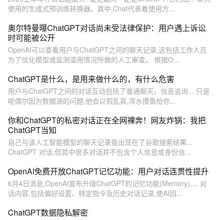
使用的生成式预训练转换器。其中,Chat代表着使用方...
奥尔特曼曝ChatGPT对话尚未受法律保护：用户遇上诉讼
时可能被公开
OpenAI可以查看用户与ChatGPT之间的聊天记录,这包括工作人员
为了优化模型或监测滥用情况所做的人工审查。 根据O...
ChatGPT是什么，是用来做什么的，有什么危害
用户与ChatGPT之间的对话互动包括了普通聊天、信息咨询... 只是
呢偶尔因为数据源的问题,他会以假乱真,浑水摸鱼给你...
你和ChatGPT的私密对话正在全网裸奔！网友炸锅：我把
ChatGPT当知
自己与该人工智能模型的聊天记录竟出现在了谷歌搜索结果...
ChatGPT 对话,但其中很多对话并不包含个人信息或身份信...
OpenAI免费开放ChatGPT记忆功能：用户对话连贯性提升
6月4日消息,OpenAI宣布升级ChatGPT的记忆功能(Memory),... 对
话内容,包括偏好设置、特定指令及历史对话记录,使AI回...
ChatGPT数据隐私解密