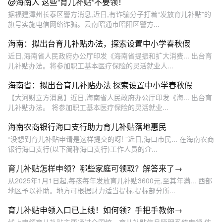
@海南人 这些“育儿补贴”不要领！
据福建漳州长泰区警方消息,近日,有诈骗分子打着“发放育儿补贴”的
旗号实施电信网络诈骗。云南昭通市昭阳区警方...
海南：拟出台育儿补贴办法，探索设置中小学春秋假
近日,海南省人民政府办公厅印发《海南省提振和扩大消费... 出台育
儿补贴办法。将参加职工基本医疗保险的灵活就业人...
海南省：拟出台育儿补贴办法 探索设置中小学春秋假
【大河财立方消息】近日,海南省人民政府办公厅印发《海... 出台育
儿补贴办法。 将参加职工基本医疗保险的灵活就业...
海南农商银行海口支行助力育儿补贴落地惠民
“没想到育儿补贴申请是这样提交的呀! ”近日,海口市民... 在海南农商
银行海口支行(以下简称海口支行)工作人员的介...
育儿补贴怎样申领？哪些家庭可领取？解答来了→
从2025年1月1日起,每孩每年发放育儿补贴3600元,至其年满... 西部
地区予以补助。地方可根据财力适当提标,提标部分所...
育儿补贴申领入口已上线！如何领？手把手教你→