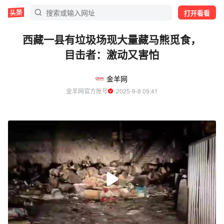
打开看看
西藏一县有垃圾场现大量藏马熊觅食，
目击者：激动又害怕
金羊网
金羊网官方账号
  2025-9-8 09:41