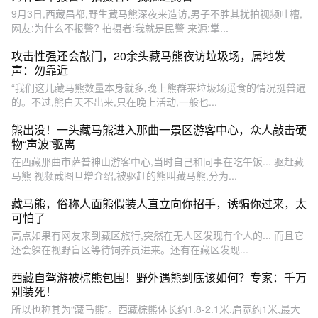
9月3日,西藏昌都,野生藏马熊深夜来造访,男子不胜其扰拍视频吐槽,
网友:为什么不报警? 拍摄者:我就是民警 来源:掌...
攻击性强还会敲门，20余头藏马熊夜访垃圾场，属地发
声：勿靠近
“我们这儿藏马熊数量本身就多,晚上熊群来垃圾场觅食的情况挺普遍
的。不过,熊白天不出来,只在晚上活动,一般也...
熊出没！一头藏马熊进入那曲一景区游客中心，众人敲击硬
物“声波”驱离
在西藏那曲市萨普神山游客中心,当时自己和同事在吃午饭... 驱赶藏
马熊 视频截图旦增介绍,被驱赶的熊叫藏马熊,分为...
藏马熊，俗称人面熊假装人直立向你招手，诱骗你过来，太
可怕了
高点如果有网友来到藏区旅行,突然在无人区发现有个人的... 而且它
还会躲在视野盲区等待饲养员进来。还有在藏区发现...
西藏自驾游被棕熊包围！野外遇熊到底该如何？专家：千万
别装死！
所以也称其为“藏马熊”。西藏棕熊体长约1.8-2.1米,肩宽约1米,最大