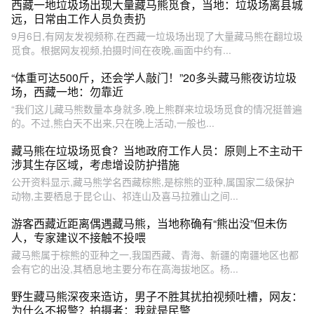
西藏一地垃圾场出现大量藏马熊觅食，当地：垃圾场离县城
远，日常由工作人员负责扔
9月6日,有网友发视频称,在西藏一垃圾场出现了大量藏马熊在翻垃圾
觅食。根据网友视频,拍摄时间在夜晚,画面中约有...
“体重可达500斤，还会学人敲门！”20多头藏马熊夜访垃圾
场，西藏一地：勿靠近
“我们这儿藏马熊数量本身就多,晚上熊群来垃圾场觅食的情况挺普遍
的。不过,熊白天不出来,只在晚上活动,一般也...
藏马熊在垃圾场觅食？当地政府工作人员：原则上不主动干
涉其生存区域，考虑增设防护措施
公开资料显示,藏马熊学名西藏棕熊,是棕熊的亚种,属国家二级保护
动物,主要栖息于昆仑山、祁连山及喜马拉雅山之间...
游客西藏近距离偶遇藏马熊，当地称确有“熊出没”但未伤
人，专家建议不接触不投喂
藏马熊属于棕熊的亚种之一,我国西藏、青海、新疆的南疆地区也都
会有它的出没,其栖息地主要分布在高海拔地区。杨...
野生藏马熊深夜来造访，男子不胜其扰拍视频吐槽，网友：
为什么不报警？拍摄者：我就是民警