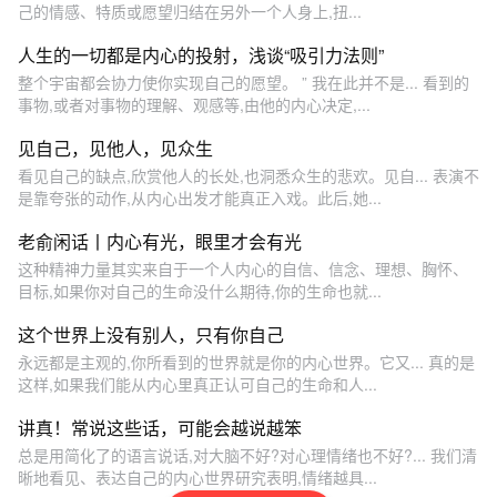
己的情感、特质或愿望归结在另外一个人身上,扭...
人生的一切都是内心的投射，浅谈“吸引力法则”
整个宇宙都会协力使你实现自己的愿望。 ” 我在此并不是... 看到的
事物,或者对事物的理解、观感等,由他的内心决定,...
见自己，见他人，见众生
看见自己的缺点,欣赏他人的长处,也洞悉众生的悲欢。见自... 表演不
是靠夸张的动作,从内心出发才能真正入戏。此后,她...
老俞闲话丨内心有光，眼里才会有光
这种精神力量其实来自于一个人内心的自信、信念、理想、胸怀、
目标,如果你对自己的生命没什么期待,你的生命也就...
这个世界上没有别人，只有你自己
永远都是主观的,你所看到的世界就是你的内心世界。它又... 真的是
这样,如果我们能从内心里真正认可自己的生命和人...
讲真！常说这些话，可能会越说越笨
总是用简化了的语言说话,对大脑不好?对心理情绪也不好?... 我们清
晰地看见、表达自己的内心世界研究表明,情绪越具...