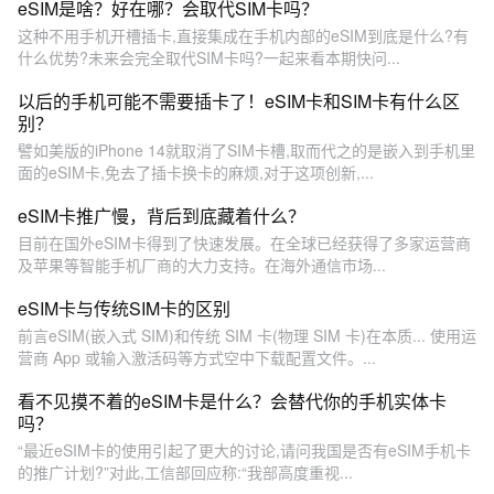
eSIM是啥？好在哪？会取代SIM卡吗？
这种不用手机开槽插卡,直接集成在手机内部的eSIM到底是什么?有
什么优势?未来会完全取代SIM卡吗?一起来看本期快问...
以后的手机可能不需要插卡了！eSIM卡和SIM卡有什么区
别？
譬如美版的iPhone 14就取消了SIM卡槽,取而代之的是嵌入到手机里
面的eSIM卡,免去了插卡换卡的麻烦,对于这项创新,...
eSIM卡推广慢，背后到底藏着什么？
目前在国外eSIM卡得到了快速发展。在全球已经获得了多家运营商
及苹果等智能手机厂商的大力支持。在海外通信市场...
eSIM卡与传统SIM卡的区别
前言eSIM(嵌入式 SIM)和传统 SIM 卡(物理 SIM 卡)在本质... 使用运
营商 App 或输入激活码等方式空中下载配置文件。...
看不见摸不着的eSIM卡是什么？会替代你的手机实体卡
吗？
“最近eSIM卡的使用引起了更大的讨论,请问我国是否有eSIM手机卡
的推广计划?”对此,工信部回应称:“我部高度重视...