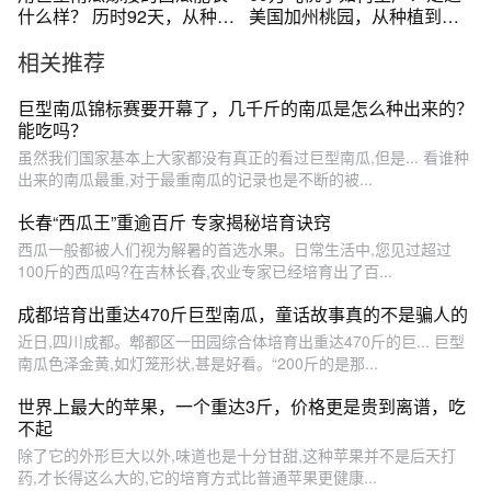
什么样？ 历时92天，从种子
美国加州桃园，从种植到收
到成熟，巨型南瓜嫁接西瓜
获再到餐桌
相关推荐
种植方法全过程#新农人计划
2024 #西瓜 #巨型南瓜
巨型南瓜锦标赛要开幕了，几千斤的南瓜是怎么种出来的？
能吃吗？
虽然我们国家基本上大家都没有真正的看过巨型南瓜,但是... 看谁种
出来的南瓜最重,对于最重南瓜的记录也是不断的被...
长春“西瓜王”重逾百斤 专家揭秘培育诀窍
西瓜一般都被人们视为解暑的首选水果。日常生活中,您见过超过
100斤的西瓜吗?在吉林长春,农业专家已经培育出了百...
成都培育出重达470斤巨型南瓜，童话故事真的不是骗人的
近日,四川成都。郫都区一田园综合体培育出重达470斤的巨... 巨型
南瓜色泽金黄,如灯笼形状,甚是好看。“200斤的是那...
世界上最大的苹果，一个重达3斤，价格更是贵到离谱，吃
不起
除了它的外形巨大以外,味道也是十分甘甜,这种苹果并不是后天打
药,才长得这么大的,它的培育方式比普通苹果更健康...