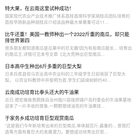
特大果，在云南这里试种成功！
国家现代农业产业技术推广体系荔枝首席科学家胡桂兵团队培育的
荔枝早熟新品种胡桂兵介绍该品种最大单果重可达11...
比牛还重！美国一教师种出一个2322斤重的南瓜，却只能
排世界第四
很多朋友都知道南瓜是瓜果中的巨无霸!因为有些南瓜能长... 培育出
的南瓜王,详情可见本号文章《北大荒种出巨型南瓜...
日本高中生种出6斤多重的巨型大梨
日本兵库县但马农业高中农业科的三年级学生日前收获了巨型大
梨。 以农业科教师中井俊明为首,学生们延续树龄约40...
云南成功培育比拳头还大的牛油果
近日,德宏傣族景颇族自治州陇川县陇把镇户岛村委会的牛油果基地
迎来了一片丰收的景象,一颗颗翠绿油亮的牛油果挂...
于家务乡成功培育巨型观赏南瓜
“这是我们今年新培育出来的巨型南瓜,单体超百斤,最重的... 景观打
造等方面有着巨大的发展潜力。要想成功培育出巨型...