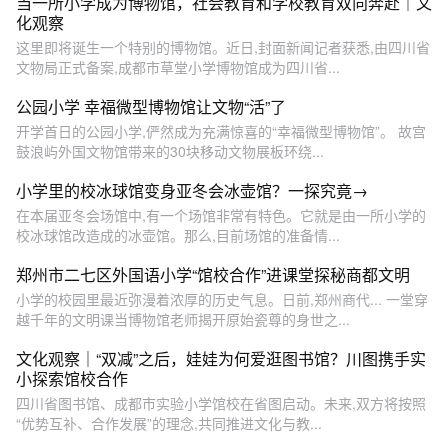
当一所小学成为博物馆，社会教育和学校教育双向奔赴｜文
化观察
这里即将诞生一个特别的博物馆。近日,封面新闻记者获悉,由四川省
文物局正式备案,成都市草堂小学博物馆成为四川省...
公园小学 幸福微型博物馆让文物“活”了
开学首日的公园小学,俨然成为充满惊喜的“幸福微型博物馆”。 故宫
鼓浪屿外国文物馆带来的30块移动文物展板环绕...
小学里的校冰球馆变身亚冬会冰壶馆？一探究竟→
在本届亚冬会场馆中,有一个场馆非常有特色。它就是由一所小学的
校冰球馆改造成的冰壶馆。那么,目前场馆的准备情...
郑州市二七区外国语小学“馆校合作”进课堂探秘商都文明
小学的校园里最近弥漫着浓厚的历史气息。日前,郑州商代... 一堂穿
越千年的文明课当博物馆老师揭开原始瓷尊的身世之...
文化观察｜“双减”之后，娃娃为何爱逛图书馆？川图携手实
小探索馆校合作
四川省图书馆、成都市实验小学馆校在省图启动。未来,双方将按照
“优势互补、合作发展”的理念,共同推进文化与教...