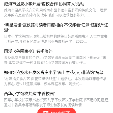
威海市温泉小学开展“馆校合作 协同育人”活动
威海市温泉学校充分利用威海市图书馆丰富多彩的传统文化... 理解
文字的意思和情感!在阅读中,我们可以收获很多能力。...
“明星展馆”武侠馆与读者再度相约 不仅能看“江湖”还能听“江
湖”
日本小学馆等国际顶尖出版机构的欧美日韩原版图书;引入世界童书
与插画展,开辟专区展示博洛尼亚书展插画奖、2025...
国漫《谷围南亭》名扬海外
谈及此次与快看的合作,小学馆第四漫画局副主编森冈正树表示:“未
来,希望能建立一种让快看和小学馆跨国发行彼此作...
郑州经济技术开发区肖庄小学“面上生花小小非遗馆”揭幕
“村娃指尖承古艺·面花馆里话非遗”主题活动。本次活动以非遗传承
为核心,通过非遗馆揭幕、校本课程发布、沉浸式...
西华小学馆校共建“书香校园”
西华小学校长表示,馆校资源共享不仅解决了学校藏书不足的问题,还
通过书香集市等活动激发了师生和家长的阅读热情...